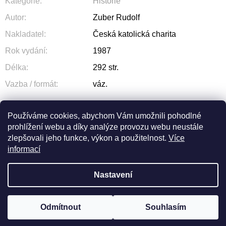
Kategorie
:
Historie
Autor
:
Zuber Rudolf
Nakladatel
:
Česká katolická charita
Rok vydání
:
1987
Délka
:
292 str.
Vazba / formát
:
váz.
Používáme cookies, abychom Vám umožnili pohodlné
prohlížení webu a díky analýze provozu webu neustále
ZEPTAT SE
SDÍLET
zlepšovali jeho funkce, výkon a použitelnost.
Více
informací
Nastavení
Z
Odmítnout
Souhlasím
Vytvořil Shoptet
© 2026 OLIVA. Všechna práva vyhrazena.
Á