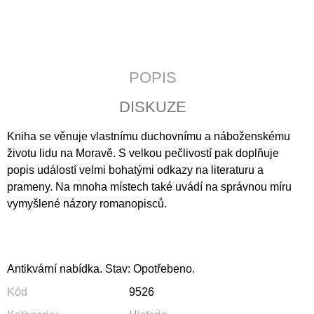
J
E
M
E
POPIS
JERUZALÉMSKÁ
BIBLE
DISKUZE
1
430
Kniha se věnuje vlastnímu duchovnímu a náboženskému
Kč
životu lidu na Moravě. S velkou pečlivostí pak doplňuje
popis událostí velmi bohatými odkazy na literaturu a
prameny. Na mnoha místech také uvádí na správnou míru
vymyšlené názory romanopisců.
Antikvární nabídka. Stav: Opotřebeno.
Kód
9526