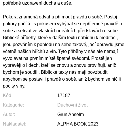
potřebné uzdravení ducha a duše.
Pokora znamená odvahu přijmout pravdu o sobě. Postoj
pokory počítá i s pokusem vyhýbat se nepříjemné pravdě o
sobě a setrvat ve vlastních ideálních představách o sobě.
Biblické příběhy, které v dalším textu nabídnu k meditaci,
jsou pozváním k pohledu na sebe takové, jací opravdu jsme,
včetně našich hříchů a vin. Tyto příběhy v nás ale nemají
vyvolávat na prvním místě špatné svědomí. Prostě jen
vyprávějí o lidech, kteří se znovu a znovu proviňují, aniž
bychom je soudili. Biblické texty nás mají povzbudit,
abychom se postavili pravdě o sobě, aniž bychom se ničili
pocity viny.
Kód
17187
Kategorie
:
Duchovní život
Autor
:
Grün Anselm
Nakladatel
:
ALPHA BOOK 2023