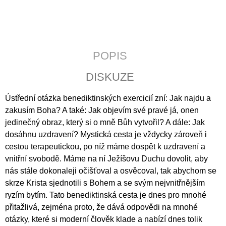
J
E
M
E
POPIS
JERUZALÉMSKÁ
BIBLE
DISKUZE
1
430
Ústřední otázka benediktinských exercicií zní: Jak najdu a
Kč
zakusím Boha? A také: Jak objevím své pravé já, onen
jedinečný obraz, který si o mně Bůh vytvořil? A dále: Jak
dosáhnu uzdravení? Mystická cesta je vždycky zároveň i
cestou terapeutickou, po níž máme dospět k uzdravení a
vnitřní svobodě. Máme na ní Ježíšovu Duchu dovolit, aby
nás stále dokonaleji očišťoval a osvěcoval, tak abychom se
skrze Krista sjednotili s Bohem a se svým nejvnitřnějším
ryzím bytím. Tato benediktinská cesta je dnes pro mnohé
přitažlivá, zejména proto, že dává odpovědi na mnohé
otázky, které si moderní člověk klade a nabízí dnes tolik