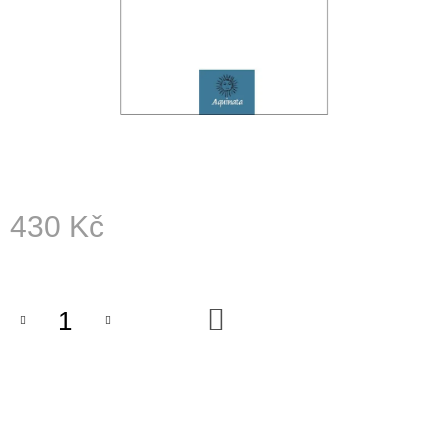
A
J
Í
T
?
430 Kč
HLEDAT
Měrná
cena:
D
DO
KOŠÍKU
O
P
O
R
U
Č
U