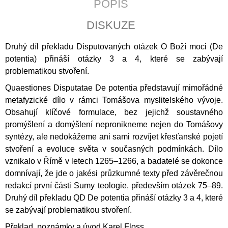
POPIS
J
E
DISKUZE
M
E
Druhý díl překladu Disputovaných otázek O Boží moci (De
potentia) přináší otázky 3 a 4, které se zabývají
JERUZALÉMSKÁ
BIBLE
problematikou stvoření.
1
Quaestiones Disputatae De potentia představují mimořádné
430
metafyzické dílo v rámci Tomášova myslitelského vývoje.
Kč
Obsahují klíčové formulace, bez jejichž soustavného
promýšlení a domýšlení nepronikneme nejen do Tomášovy
syntézy, ale nedokážeme ani sami rozvíjet křesťanské pojetí
stvoření a evoluce světa v současných podmínkách. Dílo
vznikalo v Římě v letech 1265–1266, a badatelé se dokonce
domnívají, že jde o jakési průzkumné texty před závěrečnou
redakcí první části Sumy teologie, především otázek 75–89.
Druhý díl překladu QD De potentia přináší otázky 3 a 4, které
se zabývají problematikou stvoření.
Překlad, poznámky a úvod Karel Floss.