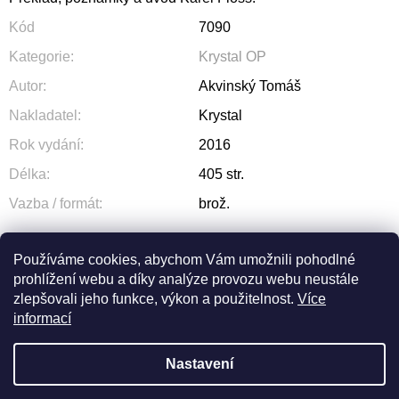
Kód
7090
Kategorie
:
Krystal OP
Autor
:
Akvinský Tomáš
Nakladatel
:
Krystal
Rok vydání
:
2016
Délka
:
405 str.
Vazba / formát
:
brož.
Používáme cookies, abychom Vám umožnili pohodlné
prohlížení webu a díky analýze provozu webu neustále
ZEPTAT SE
SDÍLET
zlepšovali jeho funkce, výkon a použitelnost.
Více
informací
Nastavení