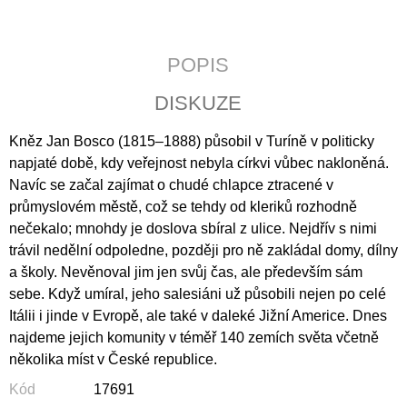
J
E
M
POPIS
E
DISKUZE
CATALINA
DE
ERAUSO:
Kněz Jan Bosco (1815–1888) působil v Turíně v politicky
PŘÍBĚH
napjaté době, kdy veřejnost nebyla církvi vůbec nakloněná.
O
Navíc se začal zajímat o chudé chlapce ztracené v
JEPTIŠCE
BOJOVNICI
průmyslovém městě, což se tehdy od kleriků rozhodně
398
nečekalo; mnohdy je doslova sbíral z ulice. Nejdřív s nimi
Kč
trávil nedělní odpoledne, později pro ně zakládal domy, dílny
a školy. Nevěnoval jim jen svůj čas, ale především sám
sebe. Když umíral, jeho salesiáni už působili nejen po celé
Itálii i jinde v Evropě, ale také v daleké Jižní Americe. Dnes
najdeme jejich komunity v téměř 140 zemích světa včetně
několika míst v České republice.
Kód
17691