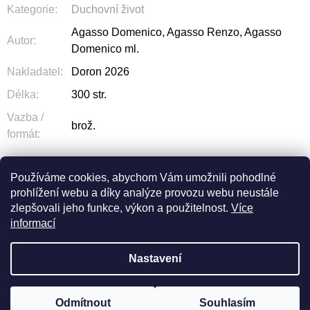
Kategorie
:
Duchovní život
Agasso Domenico, Agasso Renzo, Agasso
Autor
:
Domenico ml.
Nakladatel
:
Doron 2026
Délka
:
300 str.
Vazba /
brož.
formát
:
Používáme cookies, abychom Vám umožnili pohodlné
prohlížení webu a díky analýze provozu webu neustále
ZEPTAT SE
SDÍLET
zlepšovali jeho funkce, výkon a použitelnost.
Více
informací
Nastavení
Z
Odmítnout
Souhlasím
Vytvořil Shoptet
© 2026 OLIVA. Všechna práva vyhrazena.