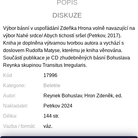
POPIS
J
E
DISKUZE
M
E
Výbor básní v uspořádání Zdeňka Hrona volně navazující na
výbor Nahé srdce/ Abych tichostí sršel (Petrkov, 2017).
LATINSKÉ
BIBLICKÉ
Kniha je doplněna výtvarnou tvorbou autora a vychází s
DRAMA
doslovem Rudolfa Matyse, kterému je kniha věnována.
V
Součástí publikace je CD zhudebněných básní Bohuslava
ČESKÝCH
ZEMÍCH
Reynka skupinou Transitus Irregularis.
DOBY
PŘEDBĚLOHORSKÉ
Kód
17996
795
Kategorie
:
Beletrie
Kč
Autor
:
Reynek Bohuslav, Hron Zdeněk, ed.
Nakladatel
:
Petrkov 2024
Délka
:
144 str.
Vazba / formát
:
váz.