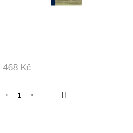
A
J
Í
T
?
468 Kč
HLEDAT
Měrná
cena:
D
DO
KOŠÍKU
O
P
O
R
U
Č
U