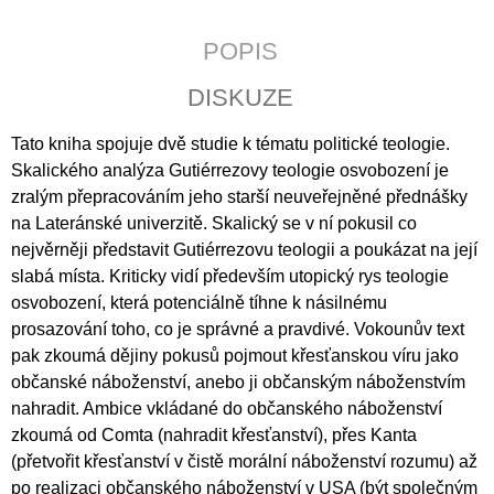
J
E
POPIS
M
E
DISKUZE
KALENDÁŘ
Tato kniha spojuje dvě studie k tématu politické teologie.
2027
-
Skalického analýza Gutiérrezovy teologie osvobození je
KŘESŤANSKÁ
zralým přepracováním jeho starší neuveřejněné přednášky
MÉDIA
na Lateránské univerzitě. Skalický se v ní pokusil co
S
TEXTY
nejvěrněji představit Gutiérrezovu teologii a poukázat na její
P.
slabá místa. Kriticky vidí především utopický rys teologie
PETRA
BENEŠE
osvobození, která potenciálně tíhne k násilnému
prosazování toho, co je správné a pravdivé. Vokounův text
89
Kč
pak zkoumá dějiny pokusů pojmout křesťanskou víru jako
občanské náboženství, anebo ji občanským náboženstvím
nahradit. Ambice vkládané do občanského náboženství
zkoumá od Comta (nahradit křesťanství), přes Kanta
(přetvořit křesťanství v čistě morální náboženství rozumu) až
po realizaci občanského náboženství v USA (být společným