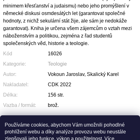
minimem křesťanství a judaismu) nebo jeho promýšlení v
německé diskusi osmdesátých let (garantovat společné
hodnoty, z nichž sekulární stát žije, ale sám je nedokáže
garantovat). Kniha je určena všem zájemcům o vztah mezi
náboženstvím a politikou, zejména z řad studentů
společenských věd, historie a teologie.
Kód
16026
Kategorie
:
Teologie
Autor
:
Vokoun Jaroslav, Skalický Karel
Nakladatel
:
CDK 2022
Délka
:
156 str.
Vazba / formát
:
brož.
Používáme cookies, abychom Vám umožnili pohodlné
prohlížení webu a díky analýze provozu webu neustále
ZEPTAT SE
SDÍLET
zlepšovali jeho funkce, výkon a použitelnost.
Více