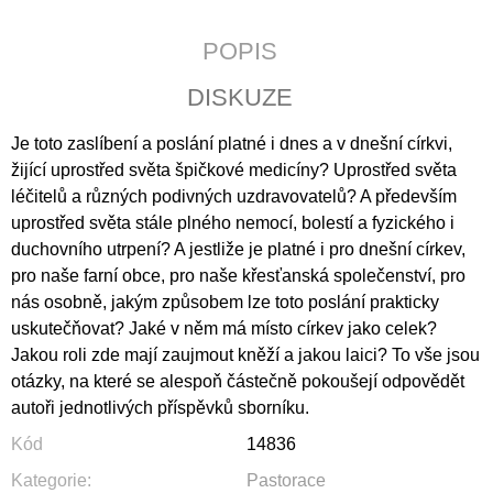
J
E
POPIS
M
E
DISKUZE
POZEMSKÝ
Je toto zaslíbení a poslání platné i dnes a v dnešní církvi,
PRACH
A
žijící uprostřed světa špičkové medicíny? Uprostřed světa
BOŽÍ
léčitelů a různých podivných uzdravovatelů? A především
DECH
uprostřed světa stále plného nemocí, bolestí a fyzického i
398
duchovního utrpení? A jestliže je platné i pro dnešní církev,
Kč
pro naše farní obce, pro
naše křesťanská společenství, pro
nás osobně, jakým způsobem lze toto poslání prakticky
uskutečňovat? Jaké v něm má místo církev jako celek?
Jakou roli zde mají zaujmout kněží a jakou laici? To vše jsou
otázky, na které se alespoň částečně pokoušejí odpovědět
autoři jednotlivých příspěvků sborníku.
Kód
14836
Kategorie
:
Pastorace