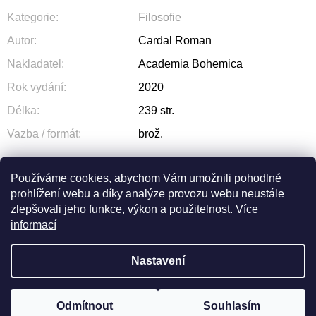
Kategorie
:
Filosofie
Autor
:
Cardal Roman
Nakladatel
:
Academia Bohemica
Rok vydání
:
2020
Délka
:
239 str.
Vazba / formát
:
brož.
Používáme cookies, abychom Vám umožnili pohodlné
prohlížení webu a díky analýze provozu webu neustále
ZEPTAT SE
SDÍLET
zlepšovali jeho funkce, výkon a použitelnost.
Více
informací
Nastavení
Z
Odmítnout
Souhlasím
Vytvořil Shoptet
© 2026 OLIVA. Všechna práva vyhrazena.