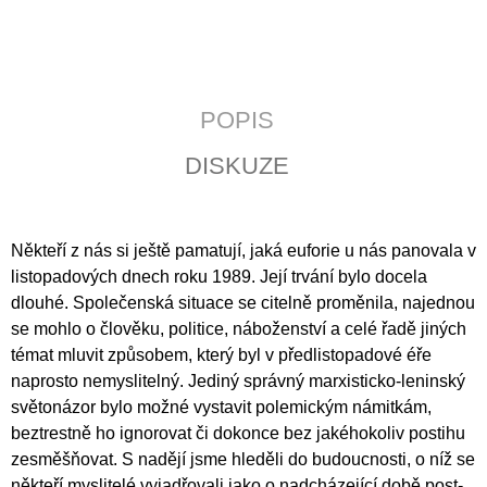
J
E
M
E
POPIS
POZEMSKÝ
PRACH
DISKUZE
A
BOŽÍ
DECH
398
Někteří z nás si ještě pamatují, jaká euforie u nás panovala v
Kč
listopadových dnech roku 1989. Její trvání bylo docela
dlouhé. Společenská situace se citelně proměnila, najednou
se mohlo o člověku, politice, náboženství a celé řadě jiných
témat mluvit způsobem, který byl v předlistopadové éře
naprosto nemyslitelný. Jediný správný marxisticko-leninský
světonázor bylo možné vystavit polemickým námitkám,
beztrestně ho ignorovat či dokonce bez jakéhokoliv postihu
zesměšňovat. S nadějí jsme hleděli do budoucnosti, o níž se
někteří myslitelé vyjadřovali jako o nadcházející době post-