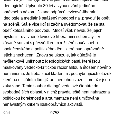
ideologické. Uplynulo 30 let a vynucování jediného
správného názoru, šikana odpůrců levicově-liberální
ideologie a mediálně strážený monopol na „pravdu“ je opět
na scéně. Stále více lidí si začíná uvědomovat, že se stali
obětí kolosálního podvodu. Mnozí však nevidí, že jejich
myšlení – ovlivněné levicově-liberálními schématy – v
zásadě souzní s přesvědčením režisérů současného
společenského a politického dění, které budí oprávněně
jejich znechucení. Znovu se ukazuje, jak důležité je
myšlenkově uniknout z ideologických pastí, které jsou
maskovány vědecko-kritickou racionalitou a étosem nového
humanismu. Je třeba začít kladením zpochybňujících otázek,
které na oficiálním fóru již ani nemohou zaznít, protože jsou
zakázané. Tento soubor dialogů vede své čtenáře do
svobodnějších oblastí, v nichž pravda ještě není nahrazena
politickou korektností a argumentace není umlčována
nenávistným křikem lidskoprávních aktivistů.
Kód
9753