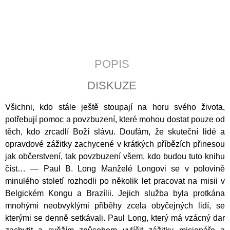
J
E
M
E
ČLOVĚK
POPIS
A
DUŠE
DISKUZE
200
Kč
Všichni, kdo stále ještě stoupají na horu svého života,
potřebují pomoc a povzbuzení, které mohou dostat pouze od
těch, kdo zrcadlí Boží slávu. Doufám, že skuteční lidé a
opravdové zážitky zachycené v krátkých příbězích přinesou
jak občerstvení, tak povzbuzení všem, kdo budou tuto k
nihu
číst… — Paul B. Long Manželé Longovi se v polovině
minulého století rozhodli po několik let pracovat na misii v
Belgickém Kongu a Brazílii. Jejich služba byla protkána
mnohými neobvyklými příběhy zcela obyčejných lidí, se
kterými se denně setkávali. Paul Long, který má vzácný dar