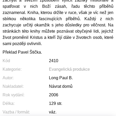
zachytit a svěžím způsobem vylíčit zážitky misionáře a
spatřovat v nich Boží zásah, řadu těchto příběhů
zaznamenal. Kniha, kterou držíte v ruce, však je víc než jen
sbírkou několika fascinujících příběhů. Každý z nich
zachycuje určitý okamžik s jeho důsledky pro věčnost. Na
stránkách této knihy můžete poznávat obyčejné lidi, jejichž
život proměnil Kristus a kteří žijí dále v životech osob, které
sami později ovlivnili.
Překlad Pavel Štička.
Kód
2410
Kategorie
:
Evangelická produkce
Autor
:
Long Paul B.
Nakladatel
:
Návrat domů
Rok vydání
:
2006
Délka
:
129 str.
Vazba / formát
:
váz.