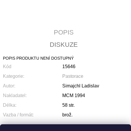
J
E
M
E
POPIS
KALENDÁŘ
2027
DISKUZE
-
KŘESŤANSKÁ
MÉDIA
POPIS PRODUKTU NENÍ DOSTUPNÝ
S
TEXTY
Kód
15646
P.
PETRA
Kategorie
:
Pastorace
BENEŠE
Autor
:
Simajchl Ladislav
89
Kč
Nakladatel
:
MCM 1994
Délka
:
58 str.
Vazba / formát
:
brož.