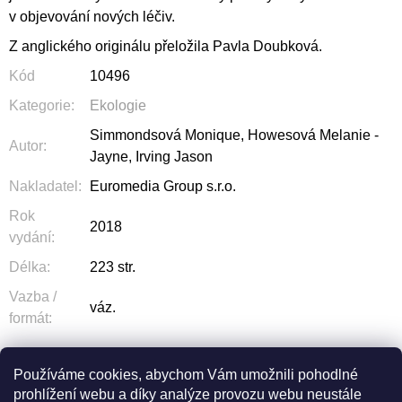
v objevování nových léčiv.
Z anglického originálu přeložila Pavla Doubková.
Kód
10496
Kategorie
:
Ekologie
Simmondsová Monique, Howesová Melanie -
Autor
:
Jayne, Irving Jason
Nakladatel
:
Euromedia Group s.r.o.
Rok
2018
vydání
:
Délka
:
223 str.
Vazba /
váz.
formát
:
Používáme cookies, abychom Vám umožnili pohodlné
prohlížení webu a díky analýze provozu webu neustále
ZEPTAT SE
SDÍLET