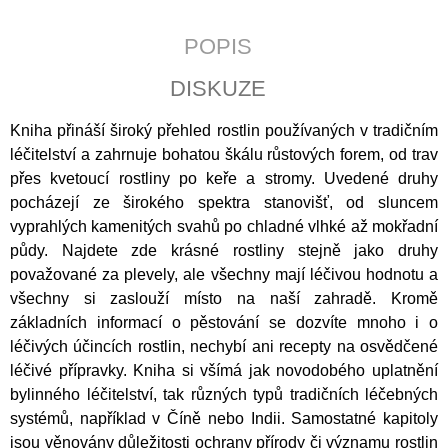
J
E
POPIS
M
E
DISKUZE
ČLOVĚK
Kniha přináší široký přehled rostlin používaných v tradičním
A
DUŠE
léčitelství a zahrnuje bohatou škálu růstových forem, od trav
přes kvetoucí rostliny po keře a stromy. Uvedené druhy
200
Kč
pocházejí ze širokého spektra stanovišť, od sluncem
vyprahlých kamenitých svahů po chladné vlhké až mokřadní
půdy. Najdete zde krásné rostliny stejně jako druhy
považované za plevely, ale všechny mají léčivou hodnotu a
všechny si zaslouží místo na naší zahradě. Kromě
základních informací o pěstování se dozvíte mnoho i o
léčivých účincích rostlin, nechybí ani recepty na osvědčené
léčivé přípravky. Kniha si všímá jak novodobého uplatnění
bylinného léčitelství, tak různých typů tradičních léčebných
systémů, například v Číně nebo Indii. Samostatné kapitoly
jsou věnovány důležitosti ochrany přírody či významu rostlin