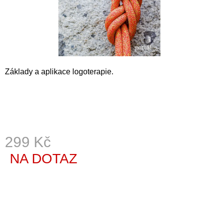
A
J
Í
T
?
Základy a aplikace logoterapie.
HLEDAT
299 Kč
D
NA DOTAZ
Měrná
O
cena:
P
O
R
U
Č
U