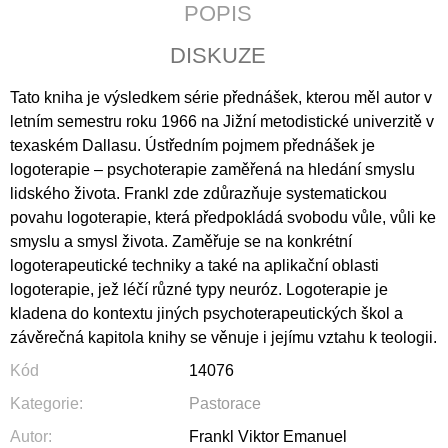
POPIS
J
E
DISKUZE
M
E
Tato kniha je výsledkem série přednášek, kterou měl autor v
KALENDÁŘ
letním semestru roku 1966 na Jižní metodistické univerzitě v
2027
texaském Dallasu. Ústředním pojmem přednášek je
-
logoterapie – psychoterapie zaměřená na hledání smyslu
KŘESŤANSKÁ
MÉDIA
lidského života. Frankl zde zdůrazňuje systematickou
S
povahu logoterapie, která předpokládá svobodu vůle, vůli ke
TEXTY
P.
smyslu a smysl života. Zaměřuje se na konkrétní
PETRA
logoterapeutické techniky a také na aplikační oblasti
BENEŠE
logoterapie, jež léčí různé typy neuróz. Logoterapie je
89
kladena do kontextu jiných psychoterapeutických škol a
Kč
závěrečná kapitola knihy se věnuje i jejímu vztahu k teologii.
Kód
14076
Kategorie
:
Pastorace
Autor
:
Frankl Viktor Emanuel