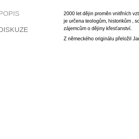
POPIS
2000 let dějin proměn vnitřních vzt
je určena teologům, historikům , 
DISKUZE
zájemcům o dějiny křesťanství.
Z německého originálu přeložil Ja