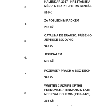
KALENDÁŘ 2027 - KŘESŤANSKÁ
MÉDIA S TEXTY P. PETRA BENEŠE
89 Kč
ZA POSLEDNÍM ŘÁDKEM
290 Kč
CATALINA DE ERAUSO: PŘÍBĚH O
JEPTIŠCE BOJOVNICI
398 Kč
JERUSALEM
690 Kč
POZEMSKÝ PRACH A BOŽÍ DECH
398 Kč
WRITTEN CULTURE OF THE
PREMONSTRATENSIANS IN LATE
MEDIEVAL BOHEMIA (1300–1420)
365 Kč