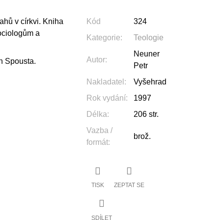
ahů v církvi. Kniha
Kód
324
sociologům a
Kategorie
:
Teologie
Neuner
Autor
:
n Spousta.
Petr
Nakladatel
:
Vyšehrad
Rok vydání
:
1997
Délka
:
206 str.
Vazba /
brož.
formát
:
TISK
ZEPTAT SE
SDÍLET