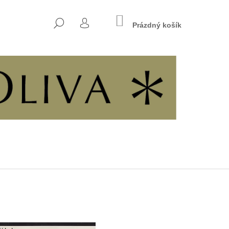
NÁKUPNÍ
HLEDAT
KOŠÍK
Prázdný košík
PŘIHLÁŠENÍ
Následující
7 - KŘESŤANSKÁ