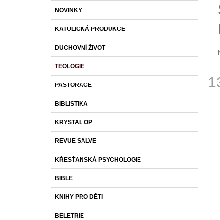
S
K
Přeskočit
590 Kč
NOVINKY
T
A
kategorie
T
R
KATOLICKÁ PRODUKCE
E
A
G
DUCHOVNÍ ŽIVOT
O
N
R
N
TEOLOGIE
I
p
Í
E
1
j
PASTORACE
0
P
Měr
z
A
BIBLISTIKA
cena
N
h
KRYSTAL OP
E
L
REVUE SALVE
KŘESŤANSKÁ PSYCHOLOGIE
BIBLE
KNIHY PRO DĚTI
BELETRIE