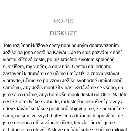
J
E
M
POPIS
E
DISKUZE
LATINSKÉ
BIBLICKÉ
DRAMA
Toto rozjímání křížové cesty není pouhým doprovázením
V
Ježíše na jeho cestě na Kalvárii. Je to spíš pozvání k naší
ČESKÝCH
vlastní křížové cestě, po níž kráčíme životem společně
ZEMÍCH
DOBY
s Ježíšem, my v něm, a on v nás. Cestou od jednoho
PŘEDBĚLOHORSKÉ
zastavení k druhému se učíme umírat lži a znovu vstávat
795
v pravdě, učíme se po vzoru Ježíše svobodně umírat sobě
Kč
samému, aby Ježíš mohl žít v nás, vzdáváme se všeho, co
jsme a co máme, abychom vše mohli dostat od Otce. Na této
cestě z otroctví ke svobodě, radostného okoušení pravdy a
odevzdávání se lásce postupně objevujeme, že nekráčíme
sami, nejsme ve svých bolestech a trápeních opuštění, ale
jsme neseni a utěšováni Ježíšem, tím víc, čím víc jsme
ochotni se mu otevřít. A skrze umírání sobě se učíme milovat