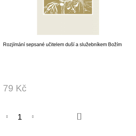
A
J
Í
T
?
Rozjímání sepsané učitelem duší a služebníkem Božím
HLEDAT
79 Kč
D
Měrná
O
cena:
P
O
DO
R
KOŠÍKU
U
Č
U