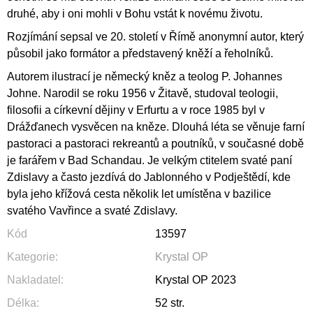
druhé, aby i oni mohli v Bohu vstát k novému životu.
Rozjímání sepsal ve 20. století v Římě anonymní autor, který
působil jako formátor a představený kněží a řeholníků.
Autorem ilustrací je německý kněz a teolog P. Johannes
Johne. Narodil se roku 1956 v Žitavě, studoval teologii,
filosofii a církevní dějiny v Erfurtu a v roce 1985 byl v
Drážďanech vysvěcen na kněze. Dlouhá léta se věnuje farní
pastoraci a pastoraci rekreantů a poutníků, v současné době
je farářem v Bad Schandau. Je velkým ctitelem svaté paní
Zdislavy a často jezdívá do Jablonného v Podještědí, kde
byla jeho křížová cesta několik let umístěna v bazilice
svatého Vavřince a svaté Zdislavy.
Kód
13597
Kategorie
:
Krystal OP
Nakladatel
:
Krystal OP 2023
Délka
:
52 str.