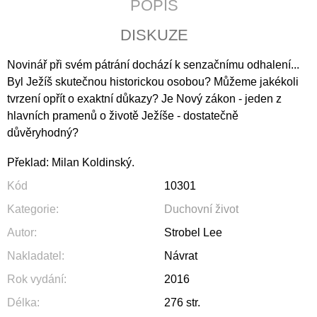
POPIS
J
E
DISKUZE
M
E
Novinář při svém pátrání dochází k senzačnímu odhalení...
Byl Ježíš skutečnou historickou osobou? Můžeme jakékoli
JERUSALEM
tvrzení opřít o exaktní důkazy? Je Nový zákon - jeden z
690
Kč
hlavních pramenů o životě Ježíše - dostatečně
důvěryhodný?
Překlad: Milan Koldinský.
Kód
10301
Kategorie
:
Duchovní život
Autor
:
Strobel Lee
Nakladatel
:
Návrat
Rok vydání
:
2016
Délka
:
276 str.