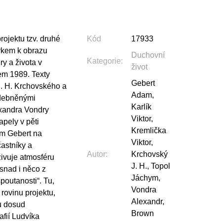
ojektu tzv. druhé
Kód
17933
vkem k obrazu
Duchovní
Kategorie
:
y a života v
život
em 1989. Texty
Gebert
J. H. Krchovského a
Adam,
udebněnými
Karlík
xandra Vondry
Viktor,
apely v pěti
Kremlička
am Gebert na
Viktor,
astníky a
Autor
:
Krchovský
živuje atmosféru
J. H., Topol
 snad i něco z
Jáchym,
poutanosti“. Tu,
Vondra
 rovinu projektu,
Alexandr,
ou dosud
Brown
afií Ludvíka