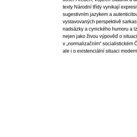
texty Národní třídy vynikají expre
sugestivním jazykem a autenticito
vystavovaných perspektivě sarkas
nadsázky a cynického humoru a lze
nejen jako živou výpověď o situa
v „normalizačním“ socialistickém
ale i o existenciální situaci moder