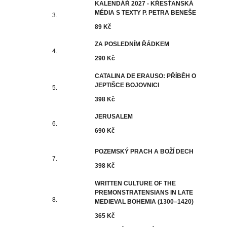
KALENDÁŘ 2027 - KŘESŤANSKÁ
MÉDIA S TEXTY P. PETRA BENEŠE
89 Kč
ZA POSLEDNÍM ŘÁDKEM
290 Kč
CATALINA DE ERAUSO: PŘÍBĚH O
JEPTIŠCE BOJOVNICI
398 Kč
JERUSALEM
690 Kč
POZEMSKÝ PRACH A BOŽÍ DECH
398 Kč
WRITTEN CULTURE OF THE
PREMONSTRATENSIANS IN LATE
MEDIEVAL BOHEMIA (1300–1420)
365 Kč