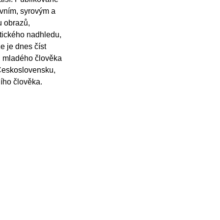
sivním, syrovým a
u obrazů,
tického nadhledu,
 je dnes číst
ci mladého člověka
 Československu,
ního člověka.