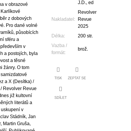
J.D., ed
ha v obrazové
 Karlíkové
Revolver
ýběr z dobových
Nakladatel
:
Revue
vé. Pro dané volné
2025
varníků, působících
Délka
:
200 str.
ní sféru a
Vazba /
 především v
brož.
formát
:
 a postojích, byla
vost a těsné
i žánry. O tom
é samizdatové
TISK
ZEPTAT SE
z a X (Desítka) /
 / Revolver Revue
nes již kultovní
SDÍLET
ěných literátů a
m uskupení v
clav Stádník, Jan
, Martin Gruša,
alší. Publikované