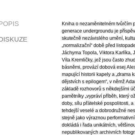
POPIS
Kniha o nezaměnitelném tvůrčím pr
generace undergroundu je příspě
DISKUZE
skutečně nezávislého umění, kultur
„normalizační“ době před listopad
Jáchyma Topola, Viktora Karlíka, 
Víta Kremličky, jež jsou často zh
básněmi, provází dobová esej Ale
mapující historii kapely a „drama k
dějstvích s epilogem“, v němž Ad
základě rozhovorů s někdejšími úč
pamětníky „vypráví příběh, který o
doby, sílu přátelské pospolitosti, a
tehdejší veselé a dobrodružné nes
stejně jako výraznou performativní
dokládá i řada unikátních, většin
nepublikovaných archivních fotogr