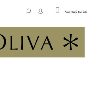
NÁKUPNÍ
HLEDAT
KOŠÍK
Prázdný košík
PŘIHLÁŠENÍ
Následující
7 - KŘESŤANSKÁ