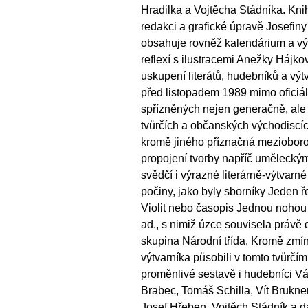
Hradilka a Vojtěcha Stádníka. Kni
redakci a grafické úpravě Josefiny
obsahuje rovněž kalendárium a v
reflexí s ilustracemi Anežky Hájko
uskupení literátů, hudebníků a výt
před listopadem 1989 mimo oficiál
spřízněných nejen generačně, ale
tvůrčích a občanských východiscích
kromě jiného příznačná mezioboro
propojení tvorby napříč uměleckým
svědčí i výrazné literárně-výtvarn
počiny, jako byly sborníky Jeden ře
Violit nebo časopis Jednou nohou
ad., s nimiž úzce souvisela právě d
skupina Národní třída. Kromě zmín
výtvarníka působili v tomto tvůrčí
proměnlivé sestavě i hudebníci Vá
Brabec, Tomáš Schilla, Vít Brukner
Josef Hřeben, Vojtěch Stádník a d