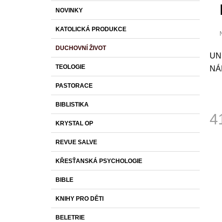
S
K
Přeskočit
590 Kč
NOVINKY
T
A
kategorie
T
R
KATOLICKÁ PRODUKCE
E
A
G
DUCHOVNÍ ŽIVOT
O
N
p
UN
R
j
N
TEOLOGIE
NÁ
I
0
Í
z
E
PASTORACE
P
h
A
BIBLISTIKA
4
N
KRYSTAL OP
E
Měr
L
REVUE SALVE
cena
KŘESŤANSKÁ PSYCHOLOGIE
BIBLE
KNIHY PRO DĚTI
BELETRIE