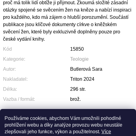
proč má tolik lidí obtíže ji přijmout. Zkoumá složité zásadní
otázky spojené se svěcením žen na kněze a nabízí inspiraci
pro každého, kdo má zájem o hlubší porozumění. Součástí
publikace jsou klíčové dokumenty církve o kněžském
svěcení žen, které byly exkluzivně doplněny pouze pro
české vydání knihy.
Kód
15850
Kategorie
:
Teologie
Autor
:
Butlerová Sara
Nakladatel
:
Triton 2024
Délka
:
296 str.
Vazba / formát
:
brož.
Používáme cookies, abychom Vám umožnili pohodlné
prohlížení webu a díky analýze provozu webu neustále
ZEPTAT SE
SDÍLET
zlepšovali jeho funkce, výkon a použitelnost.
Více