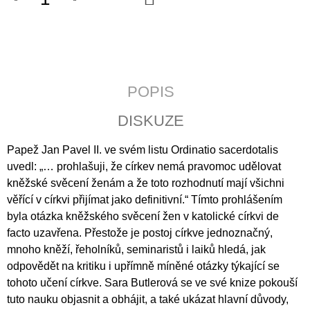
KOŠÍKU
J
E
M
E
ZA
POPIS
POSLEDNÍM
ŘÁDKEM
DISKUZE
290
Kč
Papež Jan Pavel II. ve svém listu Ordinatio sacerdotalis
uvedl: „… prohlašuji, že církev nemá pravomoc udělovat
kněžské svěcení ženám a že toto rozhodnutí mají všichni
věřící v církvi přijímat jako definitivní.“ Tímto prohlášením
byla otázka kněžského svěcení žen v katolické církvi de
facto uzavřena. Přestože je postoj církve jednoznačný,
mnoho kněží, řeholníků, seminaristů i laiků hledá, jak
odpovědět na kritiku i upřímně míněné otázky týkající se
tohoto učení církve. Sara Butlerová se ve své knize pokouší
tuto nauku objasnit a obhájit, a také ukázat hlavní důvody,