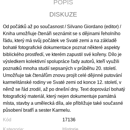
POPIS
J
E
DISKUZE
M
E
Od počátků až po současnost / Silvano Giordano (editor) /
Kniha umožňuje čtenáři seznámit se s dějinami řeholního
ZA
POSLEDNÍM
řádu, který má svůj počátek ve Svaté zemi a na základě
ŘÁDKEM
bohaté fotografické dokumentace poznat některé aspekty
290
biblického prostředí, ve kterém zapustil své kořeny. D
ílo je
Kč
výsledkem kolektivní spolupráce řady autorů, kteří využili
poznatků mnoha studií sepsaných v průběhu 20. století.
Umožňuje tak čtenářům znovu projít celé dějinné putování
karmelitánské rodiny ve Svaté zemi od konce 12. století, v
němž se řád zrodil, až po dnešní dny. Text doprovází bohatý
fotografický materiál, který nejen dokumentuje památná
místa, stavby a umělecká díla, ale přibližuje také současné
působení bratří a sester Karmelu.
Kód
17136
Kategorie
:
Historie