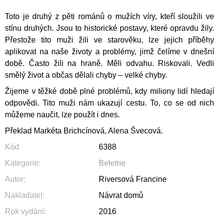
J
Toto je druhý z pěti románů o mužích víry, kteří sloužili ve
E
M
stínu druhých. Jsou to historické postavy, které opravdu žily.
E
Přestože tito muži žili ve starověku, lze jejich příběhy
aplikovat na naše životy a problémy, jimž čelíme v dnešní
JERUSALEM
době. Často žili na hraně. Měli odvahu. Riskovali. Vedli
690
smělý život a občas dělali c
hyby – velké chyby.
Kč
Žijeme v těžké době plné problémů, kdy miliony lidí hledají
odpovědi. Tito muži nám ukazují cestu. To, co se od nich
můžeme naučit, lze použít i dnes.
Překlad Markéta Brichcínová, Alena Švecová.
Kód
6388
Kategorie
:
Beletrie
Autor
:
Riversová Francine
Nakladatel
:
Návrat domů
Rok vydání
:
2016