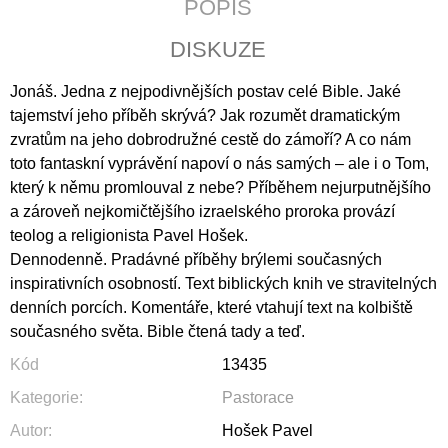
POPIS
J
E
DISKUZE
M
E
Jonáš. Jedna z nejpodivnějších postav celé Bible. Jaké
tajemství jeho příběh skrývá? Jak rozumět dramatickým
CATALINA
DE
zvratům na jeho dobrodružné cestě do zámoří? A co nám
ERAUSO:
toto fantaskní vyprávění napoví o nás samých – ale i o Tom,
PŘÍBĚH
který k němu promlouval z nebe? Příběhem nejurputnějšího
O
JEPTIŠCE
a zároveň nejkomičtějšího izraelského proroka provází
BOJOVNICI
teolog a religionista Pavel Hošek.
398
Dennodenně. Pradávné příběhy brýlemi současných
Kč
inspirativních osobností. Text biblických knih ve stravitelných
denních porcích. Komentáře, které vtahují text na kolbiště
současného světa. Bible čtená tady a teď.
Kód
13435
Kategorie
:
Pastorace
Autor
:
Hošek Pavel