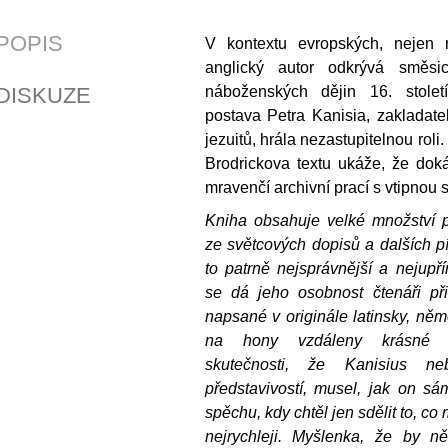
POPIS
V kontextu evropských, nejen r
anglický autor odkrývá směsic
DISKUZE
náboženských dějin 16. století
postava Petra Kanisia, zakladate
jezuitů, hrála nezastupitelnou roli
Brodrickova textu ukáže, že doká
mravenčí archivní prací s vtipnou sl
Kniha obsahuje velké množství 
ze světcových dopisů a dalších p
to patrně nejsprávnější a nejupř
se dá jeho osobnost čtenáři přib
napsané v originále latinsky, něme
na hony vzdáleny krásné li
skutečnosti, že Kanisius ne
představivostí, musel, jak on sá
spěchu, kdy chtěl jen sdělit to, co 
nejrychleji. Myšlenka, že by n