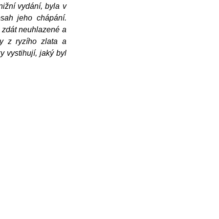
ižní vydání, byla v
sah jeho chápání.
 zdát neuhlazené a
y z ryzího zlata a
vystihují, jaký byl