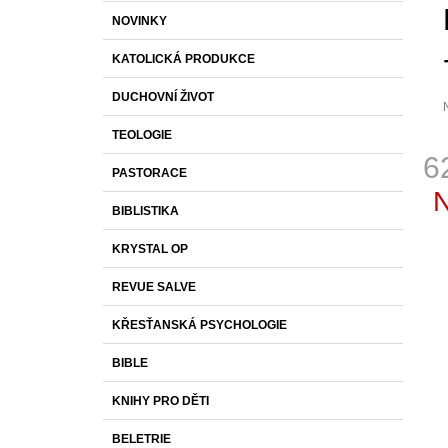
S
K
Přeskočit
250 Kč
NOVINKY
T
A
kategorie
T
R
KATOLICKÁ PRODUKCE
E
A
G
DUCHOVNÍ ŽIVOT
O
N
R
N
TEOLOGIE
I
p
Í
E
6
j
PASTORACE
0
P
Měr
z
A
BIBLISTIKA
cena
N
h
KRYSTAL OP
E
L
REVUE SALVE
KŘESŤANSKÁ PSYCHOLOGIE
BIBLE
KNIHY PRO DĚTI
BELETRIE