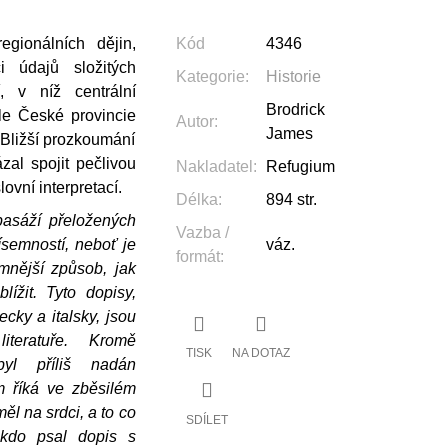
egionálních dějin,
Kód
4346
i údajů složitých
Kategorie
:
Historie
, v níž centrální
Brodrick
le České provincie
Autor
:
James
. Bližší prozkoumání
zal spojit pečlivou
Nakladatel
:
Refugium
ovní interpretací.
Délka
:
894 str.
pasáží přeložených
Vazba /
ísemností, neboť je
váz.
formát
:
ímnější způsob, jak
lížit. Tyto dopisy,
cky a italsky, jsou
teratuře. Kromě
TISK
NA DOTAZ
byl příliš nadán
m říká ve zběsilém
měl na srdci, a to co
SDÍLET
ěkdo psal dopis s