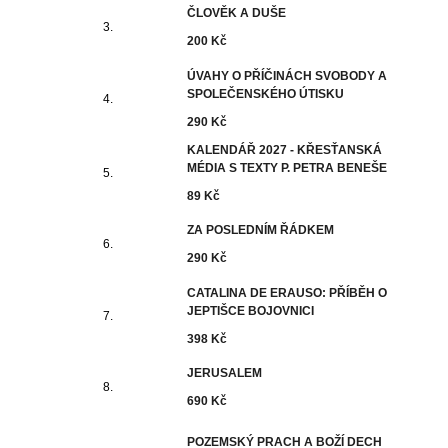
ČLOVĚK A DUŠE
200 Kč
ÚVAHY O PŘÍČINÁCH SVOBODY A
SPOLEČENSKÉHO ÚTISKU
290 Kč
KALENDÁŘ 2027 - KŘESŤANSKÁ
MÉDIA S TEXTY P. PETRA BENEŠE
89 Kč
ZA POSLEDNÍM ŘÁDKEM
290 Kč
CATALINA DE ERAUSO: PŘÍBĚH O
JEPTIŠCE BOJOVNICI
398 Kč
JERUSALEM
690 Kč
POZEMSKÝ PRACH A BOŽÍ DECH