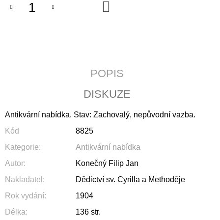
DO
J
KOŠÍKU
E
M
E
ČLOVĚK
A
POPIS
DUŠE
200
DISKUZE
Kč
Antikvární nabídka. Stav: Zachovalý, nepůvodní vazba.
Kód
8825
Kategorie
:
Antikvární nabídka
Autor
:
Konečný Filip Jan
Nakladatel
:
Dědictví sv. Cyrilla a Methoděje
Rok vydání
:
1904
Délka
:
136 str.