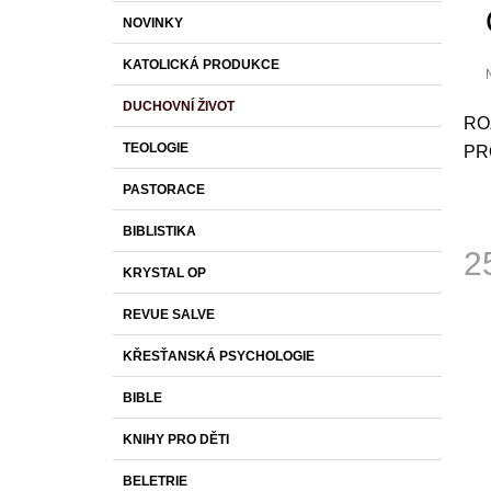
S
K
Přeskočit
1 430 Kč
NOVINKY
T
A
kategorie
T
R
KATOLICKÁ PRODUKCE
E
A
G
DUCHOVNÍ ŽIVOT
O
N
p
RO
R
j
N
TEOLOGIE
PR
I
0
Í
z
E
PASTORACE
P
h
A
BIBLISTIKA
2
N
KRYSTAL OP
E
Měr
L
REVUE SALVE
cena
KŘESŤANSKÁ PSYCHOLOGIE
BIBLE
KNIHY PRO DĚTI
BELETRIE