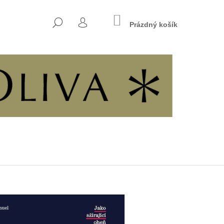
NÁKUPNÍ
HLEDAT
KOŠÍK
Prázdný košík
PŘIHLÁŠENÍ
Následující
INÁCH SVOBODY A