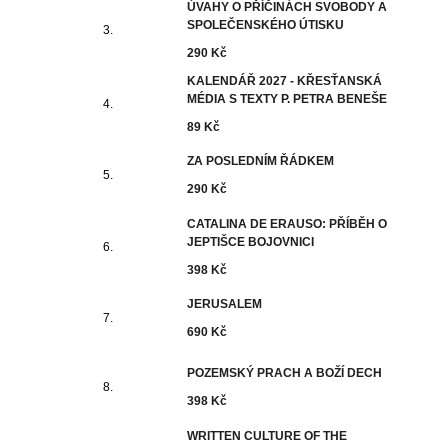
ÚVAHY O PŘÍČINÁCH SVOBODY A
SPOLEČENSKÉHO ÚTISKU
290 Kč
KALENDÁŘ 2027 - KŘESŤANSKÁ
MÉDIA S TEXTY P. PETRA BENEŠE
89 Kč
ZA POSLEDNÍM ŘÁDKEM
290 Kč
CATALINA DE ERAUSO: PŘÍBĚH O
JEPTIŠCE BOJOVNICI
398 Kč
JERUSALEM
690 Kč
POZEMSKÝ PRACH A BOŽÍ DECH
398 Kč
WRITTEN CULTURE OF THE