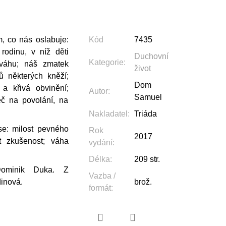
m, co nás oslabuje:
Kód
7435
rodinu, v níž děti
Duchovní
Kategorie
:
ováhu; náš zmatek
život
ů některých kněží;
Dom
 a křivá obvinění;
Autor
:
Samuel
eč na povolání, na
Nakladatel
:
Triáda
se: milost pevného
Rok
2017
t zkušenost
; váha
vydání
:
Délka
:
209 str.
Dominik Duka. Z
Vazba /
dinová.
brož.
formát
: