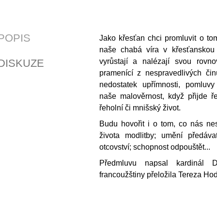
POPIS
Jako křesťan chci promluvit o to
naše chabá víra v křesťanskou 
DISKUZE
vyrůstají a nalézají svou rovn
pramenící z nespravedlivých čin
nedostatek upřímnosti, pomluvy
naše malověrnost, když přijde ř
řeholní či mnišský život.
Budu hovořit i o tom, co nás ne
života modlitby; umění předáva
otcovství; schopnost odpouštět...
Předmluvu napsal kardinál 
francoužštiny přeložila Tereza Ho