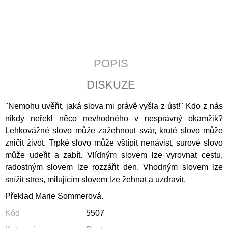
J
E
M
E
POZEMSKÝ
POPIS
PRACH
A
DISKUZE
BOŽÍ
DECH
"Nemohu uvěřit, jaká slova mi právě vyšla z úst!" Kdo z nás
398
Kč
nikdy neřekl něco nevhodného v nesprávný okamžik?
Lehkovážné slovo může zažehnout svár, kruté slovo může
zničit život. Trpké slovo může vštípit nenávist, surové slovo
může udeřit a zabít. Vlídným slovem lze vyrovnat cestu,
radostným slovem lze rozzářit
den. Vhodným slovem lze
snížit stres, milujícím slovem lze žehnat a uzdravit.
Překlad Marie Sommerová.
Kód
5507