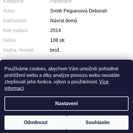
Kategorie
:
Pastorace
Autor
:
Smith Peguesová Deborah
Nakladatel
:
Návrat domů
Rok vydání
:
2014
Délka
:
108 str.
Vazba / formát
:
brož.
Používáme cookies, abychom Vám umožnili pohodlné
prohlížení webu a díky analýze provozu webu neustále
ZEPTAT SE
SDÍLET
zlepšovali jeho funkce, výkon a použitelnost.
Více
informací
Nastavení
Z
Odmítnout
Souhlasím
Vytvořil Shoptet
© 2026 OLIVA. Všechna práva vyhrazena.
Á