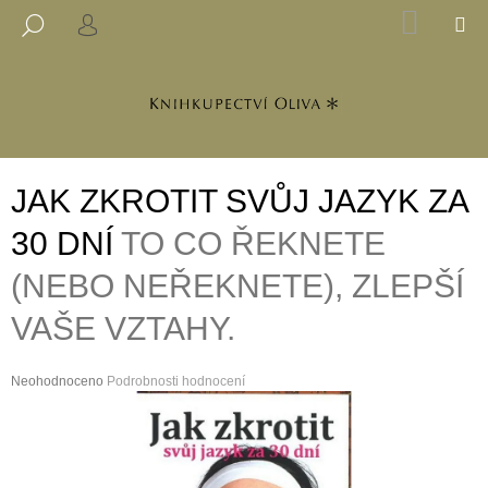
K
Přejít
NÁKUP
M
HLEDAT
na
KOŠÍK
PŘIHLÁŠENÍ
O
ZPĚT
ZPĚT
obsah
Š
Í
C
K
O
P
JAK ZKROTIT SVŮJ JAZYK ZA
O
T
30 DNÍ
TO CO ŘEKNETE
Ř
(NEBO NEŘEKNETE), ZLEPŠÍ
E
B
VAŠE VZTAHY.
U
J
Průměrné
Neohodnoceno
Podrobnosti hodnocení
E
hodnocení
produktu
T
je
E
0,0
z
N