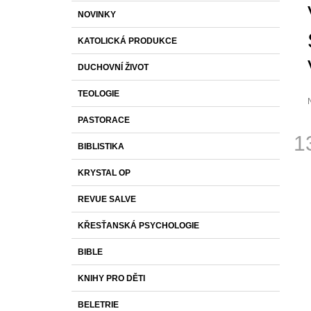
S
K
Přeskočit
250 Kč
NOVINKY
T
A
kategorie
T
R
KATOLICKÁ PRODUKCE
E
A
G
DUCHOVNÍ ŽIVOT
O
N
R
N
TEOLOGIE
I
Í
E
PASTORACE
P
p
1
j
A
BIBLISTIKA
0
N
Měr
z
KRYSTAL OP
cena
E
h
L
REVUE SALVE
KŘESŤANSKÁ PSYCHOLOGIE
BIBLE
KNIHY PRO DĚTI
BELETRIE