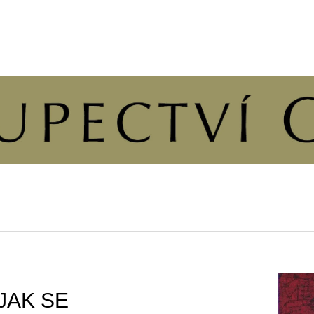
CO POTŘEBUJETE NAJÍT?
HLEDAT
DOPORUČUJEME
JAK SE
JERUZALÉMSKÁ BIBLE
ČLOVĚK A DUŠ