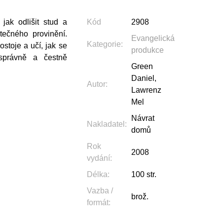
 jak odlišit stud a
Kód
2908
tečného provinění.
Evangelická
Kategorie
:
toje a učí, jak se
produkce
právně a čestně
Green
Daniel,
Autor
:
Lawrenz
Mel
Návrat
Nakladatel
:
domů
Rok
2008
vydání
:
Délka
:
100 str.
Vazba /
brož.
formát
: