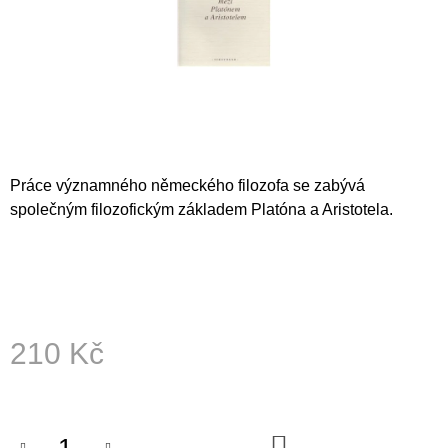
A
J
Í
T
?
Práce významného německého filozofa se zabývá
společným filozofickým základem Platóna a Aristotela.
HLEDAT
D
O
210 Kč
P
O
Měrná
R
cena:
U
Č
DO
U