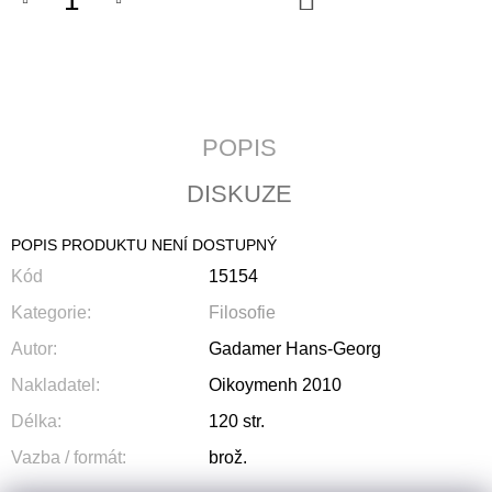
KOŠÍKU
J
E
M
E
PATRISTICKÁ
POPIS
THEOLOGIE
250
DISKUZE
Kč
POPIS PRODUKTU NENÍ DOSTUPNÝ
Kód
15154
Kategorie
:
Filosofie
Autor
:
Gadamer Hans-Georg
Nakladatel
:
Oikoymenh 2010
Délka
:
120 str.
Vazba / formát
:
brož.