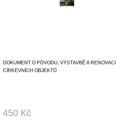
A
J
Í
T
?
DOKUMENT O PŮVODU, VÝSTAVBĚ A RENOVACI
HLEDAT
CÍRKEVNÍCH OBJEKTŮ
D
O
P
O
450 Kč
R
U
Měrná
cena:
Č
U