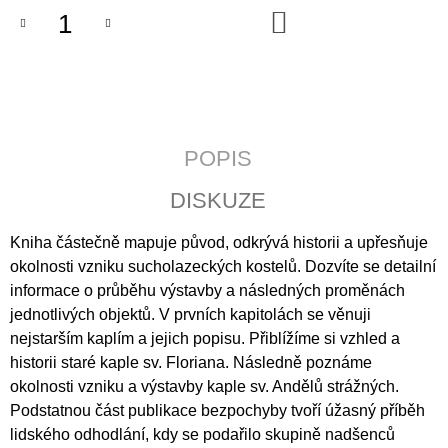
J
DO
KOŠÍKU
E
M
E
WRITTEN
CULTURE
OF
POPIS
THE
PREMONSTRATENSIANS
DISKUZE
IN
LATE
MEDIEVAL
Kniha částečně mapuje původ, odkrývá historii a upřesňuje
BOHEMIA
okolnosti vzniku sucholazeckých kostelů. Dozvíte se detailní
(1300–
1420)
informace o průběhu výstavby a následných proměnách
jednotlivých objektů. V prvních kapitolách se věnuji
365
Kč
nejstarším kaplím a jejich popisu. Přiblížíme si vzhled a
historii staré kaple sv. Floriana. Následně poznáme
okolnosti vzniku a výstavby kaple sv. Andělů strážných.
Podstatnou část publikace bezpochyby tvoří úžasný příběh
lidského odhodlání, kdy se podařilo skupině nadšenců