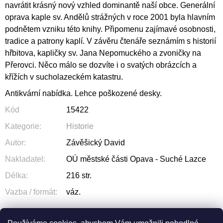
navrátit krásný nový vzhled dominantě naší obce. Generální
oprava kaple sv. Andělů strážných v roce 2001 byla hlavním
podnětem vzniku této knihy. Připomenu zajímavé osobnosti,
tradice a patrony kaplí. V závěru čtenáře seznámím s historií
hřbitova, kapličky sv. Jana Nepomuckého a zvoničky na
Přerovci. Něco málo se dozvíte i o svatých obrázcích a
křížích v sucholazeckém katastru.
Antikvární nabídka. Lehce poškozené desky.
Kód
15422
Kategorie
:
Historie
Autor
:
Závěšický David
Nakladatel
:
OÚ městské části Opava - Suché Lazce
Délka
:
216 str.
Vazba / formát
:
váz.