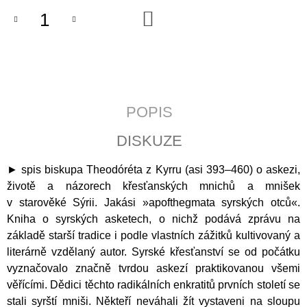
J
DO
E
KOŠÍKU
M
E
CATALINA
DE
ERAUSO:
POPIS
PŘÍBĚH
O
DISKUZE
JEPTIŠCE
BOJOVNICI
► spis biskupa Theodóréta z Kyrru (asi 393–460) o askezi,
398
Kč
životě a názorech křesťanských mnichů a mnišek
v starověké Sýrii. Jakási »apofthegmata syrských otců«.
Kniha o syrských asketech, o nichž podává zprávu na
základě starší tradice i podle vlastních zážitků kultivovaný a
literárně vzdělaný autor. Syrské křesťanství se od počátku
vyznačovalo značně tvrdou askezí praktikovanou všemi
věřícími. Dědici těchto radikálních enkratitů prvních století se
stali syrští mniši. Někteří neváhali žít vystaveni na sloupu