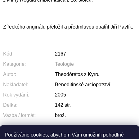
Z řeckého originálu přeložil a předmluvou opatřil Jiří Pavlík.
Kód
2167
Kategorie
:
Teologie
Autor
:
Theodórétos z Kyrru
Nakladatel
:
Beneditinské arciopatství
Rok vydání
:
2005
Délka
:
142 str.
Vazba / formát
:
brož.
Používáme cookies, abychom Vám umožnili pohodlné