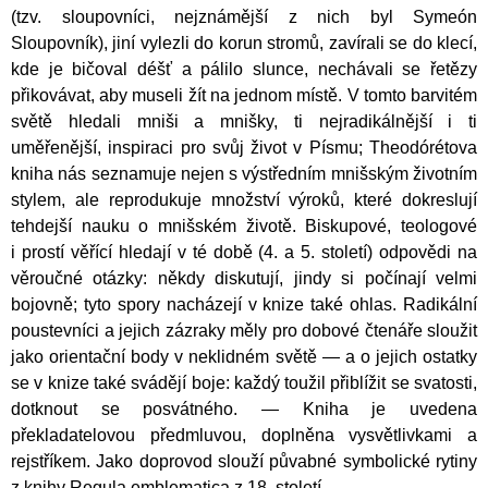
(tzv. sloupovníci, nejznámější z nich byl Symeón
Sloupovník), jiní vylezli do korun stromů, zavírali se do klecí,
kde je bičoval déšť a pálilo slunce, nechávali se řetězy
přikovávat, aby museli žít na jednom místě. V tomto barvitém
světě hledali mniši a mnišky, ti nejradikálnější i ti
uměřenější, inspiraci pro svůj život v Písmu; Theodórétova
kniha nás seznamuje nejen s výstředním mnišským životním
stylem, ale reprodukuje množství výroků, které dokreslují
tehdejší nauku o mnišském životě. Biskupové, teologové
i prostí věřící hledají v té době (4. a 5. století) odpovědi na
věroučné otázky: někdy diskutují, jindy si počínají velmi
bojovně; tyto spory nacházejí v knize také ohlas. Radikální
poustevníci a jejich zázraky měly pro dobové čtenáře sloužit
jako orientační body v neklidném světě — a o jejich ostatky
se v knize také svádějí boje: každý toužil přiblížit se svatosti,
dotknout se posvátného. — Kniha je uvedena
překladatelovou předmluvou, doplněna vysvětlivkami a
rejstříkem. Jako doprovod slouží půvabné symbolické rytiny
z knihy Regula emblematica z 18. století.