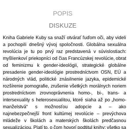
J
E
POPIS
M
E
DISKUZE
ZA
Kniha Gabriele Kuby sa snaží otvárať ľuďom oči, aby videli
POSLEDNÍM
ŘÁDKEM
a pochopili dnešný vývoj spoločnosti. Globálna sexuálna
revolúcia je tu po prvý raz predstavená v súvislostiach:
290
Kč
myšlienkoví priekopníci od čias Francúzskej revolúcie, obrat
od feminizmu k gender-ideológii, strategické globáln
e
presadenie gender-ideológie prostredníctvom OSN, EÚ a
národných vlád, politické znásilnenie jazyka, epidemické
rozšírenie pornografie, zrušenie všetkých morálnych noriem
prostredníctvom zrovnoprávnenia homo-, bi-, trans- a
intersexuality s heterosexualitou, ktoré siaha až po „homo-
manželstvá“ s možnosťou adopcie a – ako
najnebezpečnejší front kultúrnej revolúcie – prevýchova
mládeže v školách a materských školách predčasnou
sexualizáciou. Platí to, o čom hovorí podtitul knihy: všetko sa