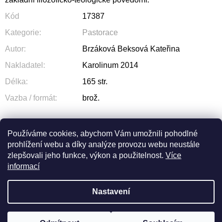
Kód
17387
Kategorie
:
Pastorace
Autor
:
Brzáková Beksová Kateřina
Nakladatel
:
Karolinum 2014
Délka
:
165 str.
Vazba / formát
:
brož.
Používáme cookies, abychom Vám umožnili pohodlné
prohlížení webu a díky analýze provozu webu neustále
NA DOTAZ
SDÍLET
zlepšovali jeho funkce, výkon a použitelnost.
Více
informací
Nastavení