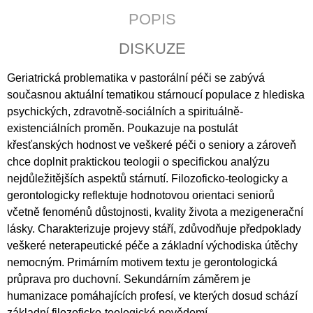
J
POPIS
E
M
DISKUZE
E
Geriatrická problematika v pastorální péči se zabývá
WRITTEN
současnou aktuální tematikou stárnoucí populace z hlediska
CULTURE
OF
psychických, zdravotně-sociálních a spirituálně-
THE
existenciálních proměn. Poukazuje na postulát
PREMONSTRATENSIANS
IN
křesťanských hodnost ve veškeré péči o seniory a zároveň
LATE
chce doplnit praktickou teologii o specifickou analýzu
MEDIEVAL
nejdůležitějších aspektů stárnutí. Filozoficko-teologicky a
BOHEMIA
(1300–
gerontologicky reflektuje hodnotovou orientaci seniorů
1420)
včetně fenoménů důstojnosti, kvality života a mezigenerační
365
lásky. Charakterizuje projevy stáří, zdůvodňuje předpoklady
Kč
veškeré neterapeutické péče a základní východiska útěchy
nemocným. Primárním motivem textu je gerontologická
průprava pro duchovní. Sekundárním záměrem je
humanizace pomáhajících profesí, ve kterých dosud schází
základní filozoficko-teologické povědomí.