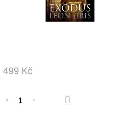
A
J
Í
T
?
499 Kč
HLEDAT
Měrná
cena:
D
DO
KOŠÍKU
O
P
O
R
U
Č
U