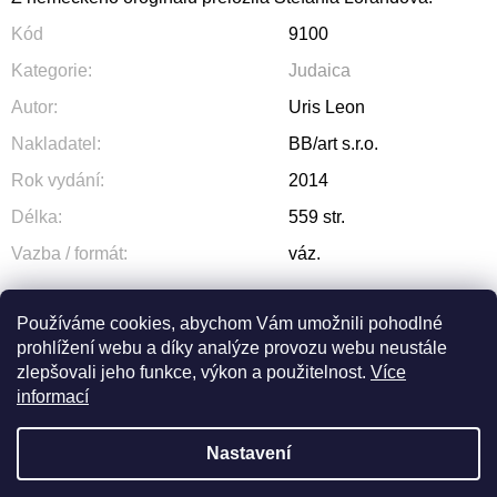
Kód
9100
Kategorie
:
Judaica
Autor
:
Uris Leon
Nakladatel
:
BB/art s.r.o.
Rok vydání
:
2014
Délka
:
559 str.
Vazba / formát
:
váz.
Používáme cookies, abychom Vám umožnili pohodlné
prohlížení webu a díky analýze provozu webu neustále
ZEPTAT SE
SDÍLET
zlepšovali jeho funkce, výkon a použitelnost.
Více
informací
Nastavení