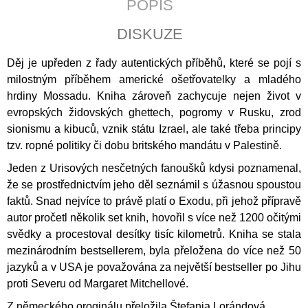
POPIS
J
E
DISKUZE
M
E
Děj je upředen z řady autentických příběhů, které se pojí s
milostným příběhem americké ošetřovatelky a mladého
JERUZALÉMSKÁ
BIBLE
hrdiny Mossadu. Kniha zároveň zachycuje nejen život v
1
evropských židovských ghettech, pogromy v Rusku, zrod
430
sionismu a kibuců, vznik státu Izrael, ale také třeba principy
Kč
tzv. ropné politiky či dobu britského mandátu v Palestině.
Jeden z Urisových nesčetných fanoušků kdysi poznamenal,
že se prostřednictvím jeho děl seznámil s úžasnou spoustou
faktů. Snad nejvíce to právě platí o Exodu, při jehož přípravě
autor pročetl několik set knih, hovořil s více než 1200 očitými
svědky a procestoval desítky tisíc kilometrů. Kniha se stala
mezinárodním bestsellerem, byla přeložena do více než 50
jazyků a v USA je považována za největší bestseller po Jihu
proti Severu od Margaret Mitchellové.
Z německého oroginálu přeložila Štefania Lorándová.