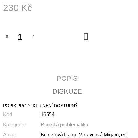
J
230 Kč
E
M
Měrná
E
cena:
DO
JERUSALEM
KOŠÍKU
690
Kč
POPIS
DISKUZE
POPIS PRODUKTU NENÍ DOSTUPNÝ
Kód
16554
Kategorie
:
Romská problematika
Autor
:
Bittnerová Dana, Moravcová Mirjam, ed.