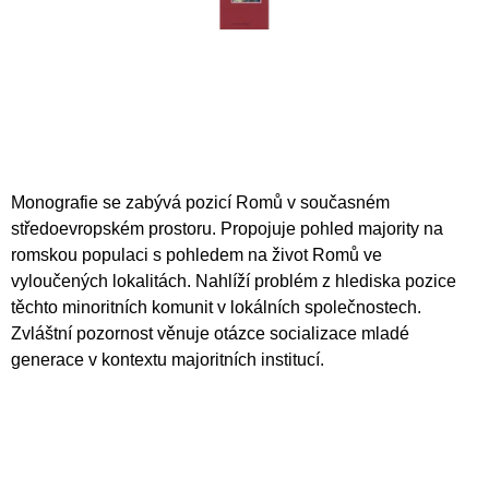
A
J
Í
T
?
Monografie se zabývá pozicí Romů v současném
středoevropském prostoru. Propojuje pohled majority na
HLEDAT
romskou populaci s pohledem na život Romů ve
vyloučených lokalitách. Nahlíží problém z hlediska pozice
těchto minoritních komunit v lokálních společnostech.
Zvláštní pozornost věnuje otázce socializace mladé
D
generace v kontextu majoritních institucí.
O
P
O
R
U
Č
U