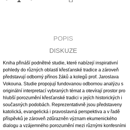
KOŠÍKU
J
E
M
E
CATALINA
POPIS
DE
ERAUSO:
DISKUZE
PŘÍBĚH
O
JEPTIŠCE
Kniha přináší podnětné studie, které nabízejí inspirativní
BOJOVNICI
pohledy do různých oblastí křesťanské tradice a zároveň
398
představují odborný přínos žáků a kolegů prof. Jaroslava
Kč
Vokouna. Studie propojují fundovanou odbornou analýzu s
originální interpretací vybraných témat a otevírají prostor pro
hlubší porozumění křesťanské tradici v jejích historických i
současných podobách. Reprezentativně jsou představeny
katolická, evangelická i pravoslavná perspektiva a v řadě
příspěvků je zároveň zdůrazněn význam ekumenického
dialogu a vzájemného porozumění mezi různými konfesními