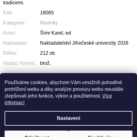
tradicemi.
Kód
18065
Kategorie
:
Novinky
Autor
:
Šimr Karel, ed
Nakladatel
:
Nakladatelství Jihočeské univerzity 2026
Délka
:
212 str.
Vazba / formát
:
brož.
Používáme cookies, abychom Vám umožnili pohodlné
prohlížení webu a díky analýze provozu webu neustále
ZEPTAT SE
SDÍLET
zlepšovali jeho funkce, výkon a použitelnost.
Více
informací
Nastavení