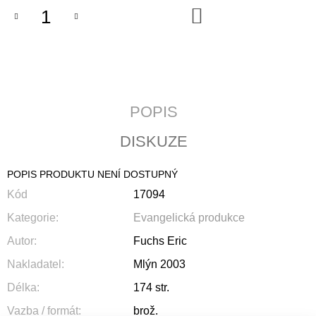
J
DO
KOŠÍKU
E
M
E
JERUSALEM
690
POPIS
Kč
DISKUZE
POPIS PRODUKTU NENÍ DOSTUPNÝ
Kód
17094
Kategorie
:
Evangelická produkce
Autor
:
Fuchs Eric
Nakladatel
:
Mlýn 2003
Délka
:
174 str.
Vazba / formát
:
brož.