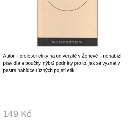
A
J
Í
T
?
Autor – profesor etiky na univerzitě v Ženevě – nenabízí
pravidla a poučky, nýbrž podněty pro to, jak se vyznat v
HLEDAT
pestré nabídce různých pojetí etik.
D
O
P
O
149 Kč
R
U
Měrná
cena:
Č
U