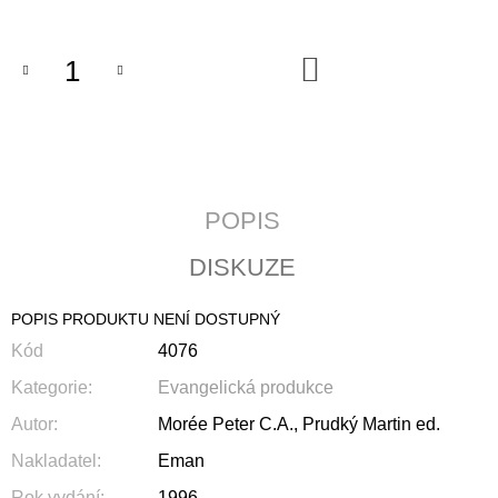
J
cena:
E
M
DO
KOŠÍKU
E
POZEMSKÝ
PRACH
A
BOŽÍ
DECH
POPIS
398
Kč
DISKUZE
POPIS PRODUKTU NENÍ DOSTUPNÝ
Kód
4076
Kategorie
:
Evangelická produkce
Autor
:
Morée Peter C.A., Prudký Martin ed.
Nakladatel
:
Eman
Rok vydání
:
1996