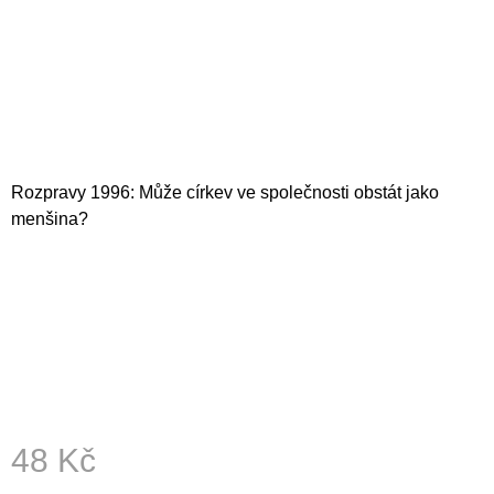
A
J
Í
T
?
Rozpravy 1996: Může církev ve společnosti obstát jako
menšina?
HLEDAT
D
O
P
O
R
U
48 Kč
Č
U
Měrná