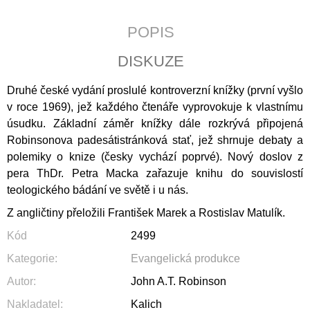
J
E
POPIS
M
E
DISKUZE
ZA
Druhé české vydání proslulé kontroverzní knížky (první vyšlo
POSLEDNÍM
ŘÁDKEM
v roce 1969), jež každého čtenáře vyprovokuje k vlastnímu
úsudku. Základní záměr knížky dále rozkrývá připojená
290
Kč
Robinsonova padesátistránková stať, jež shrnuje debaty a
polemiky o knize (česky vychází poprvé). Nový doslov z
pera ThDr. Petra Macka zařazuje knihu do souvislostí
teologického bádání ve světě i u nás.
Z angličtiny přeložili František Marek a Rostislav Matulík.
Kód
2499
Kategorie
:
Evangelická produkce
Autor
:
John A.T. Robinson
Nakladatel
:
Kalich