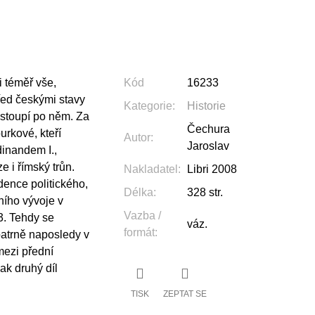
i téměř vše,
Kód
16233
řed českými stavy
Kategorie
:
Historie
astoupí po něm. Za
Čechura
urkové, kteří
Autor
:
Jaroslav
inandem I.,
e i římský trůn.
Nakladatel
:
Libri 2008
dence politického,
Délka
:
328 str.
ního vývoje v
Vazba /
3. Tehdy se
váz.
formát
:
patrně naposledy v
mezi přední
ak druhý díl
TISK
ZEPTAT SE