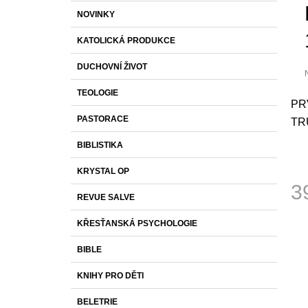
S
K
Přeskočit
1 430 Kč
NOVINKY
T
A
kategorie
T
R
KATOLICKÁ PRODUKCE
E
A
G
DUCHOVNÍ ŽIVOT
O
N
R
N
TEOLOGIE
I
p
PR
Í
E
j
PASTORACE
TR
0
P
z
A
BIBLISTIKA
N
h
KRYSTAL OP
E
3
L
REVUE SALVE
Měr
KŘESŤANSKÁ PSYCHOLOGIE
cena
BIBLE
KNIHY PRO DĚTI
BELETRIE