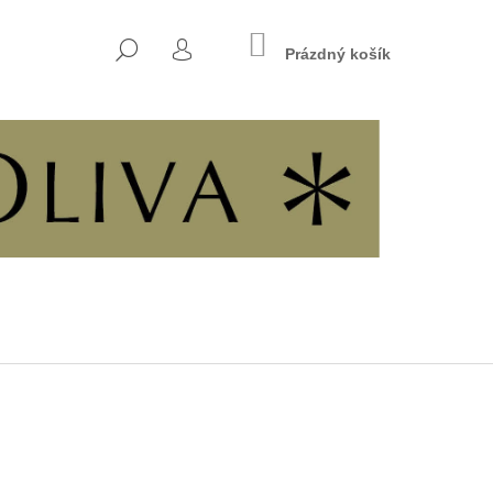
NÁKUPNÍ
HLEDAT
KOŠÍK
Prázdný košík
PŘIHLÁŠENÍ
Následující
7 - KŘESŤANSKÁ