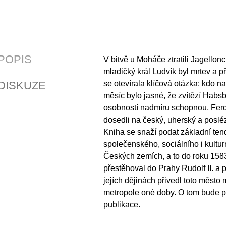
POPIS
V bitvě u Moháče ztratili Jagellonc
mladičký král Ludvík byl mrtev a p
DISKUZE
se otevírala klíčová otázka: kdo n
měsíc bylo jasné, že zvítězí Habsb
osobností nadmíru schopnou, Ferd
dosedli na český, uherský a posléz
Kniha se snaží podat základní ten
společenského, sociálního i kultur
Českých zemích, a to do roku 158
přestěhoval do Prahy Rudolf II. a 
jejích dějinách přivedl toto město 
metropole oné doby. O tom bude p
publikace.