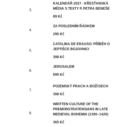
KALENDÁŘ 2027 - KŘESŤANSKÁ
MÉDIA S TEXTY P. PETRA BENEŠE
89 Kč
ZA POSLEDNÍM ŘÁDKEM
290 Kč
CATALINA DE ERAUSO: PŘÍBĚH O
JEPTIŠCE BOJOVNICI
398 Kč
JERUSALEM
690 Kč
POZEMSKÝ PRACH A BOŽÍ DECH
398 Kč
WRITTEN CULTURE OF THE
PREMONSTRATENSIANS IN LATE
MEDIEVAL BOHEMIA (1300–1420)
365 Kč