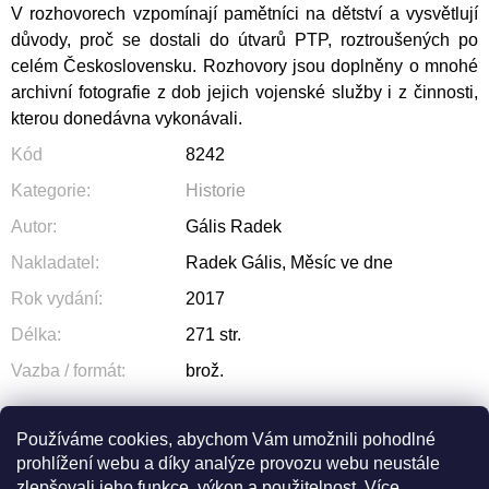
V rozhovorech vzpomínají pamětníci na dětství a vysvětlují
důvody, proč se dostali do útvarů PTP, roztroušených po
celém Československu. Rozhovory jsou doplněny o mnohé
archivní fotografie z dob jejich vojenské služby i z činnosti,
kterou donedávna vykonávali.
Kód
8242
Kategorie
:
Historie
Autor
:
Gális Radek
Nakladatel
:
Radek Gális, Měsíc ve dne
Rok vydání
:
2017
Délka
:
271 str.
Vazba / formát
:
brož.
Používáme cookies, abychom Vám umožnili pohodlné
prohlížení webu a díky analýze provozu webu neustále
ZEPTAT SE
SDÍLET
zlepšovali jeho funkce, výkon a použitelnost.
Více