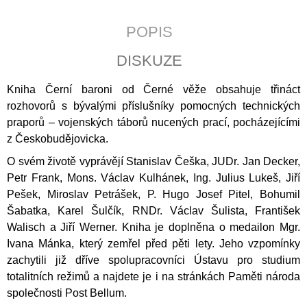
J
E
POPIS
M
E
DISKUZE
KALENDÁŘ
Kniha Černí baroni od Černé věže obsahuje třináct
2027
-
rozhovorů s bývalými příslušníky pomocných technických
KŘESŤANSKÁ
praporů – vojenských táborů nucených prací, pocházejícími
MÉDIA
z Českobudějovicka.
S
TEXTY
O svém životě vyprávějí Stanislav Češka, JUDr. Jan Decker,
P.
PETRA
Petr Frank, Mons. Václav Kulhánek, Ing. Julius Lukeš, Jiří
BENEŠE
Pešek, Miroslav Pet
rášek, P. Hugo Josef Pitel, Bohumil
89
Šabatka, Karel Šulčík, RNDr. Václav Šulista, František
Kč
Walisch a Jiří Werner. Kniha je doplněna o medailon Mgr.
Ivana Mánka, který zemřel před pěti lety. Jeho vzpomínky
zachytili již dříve spolupracovníci Ústavu pro studium
totalitních režimů a najdete je i na stránkách Paměti národa
společnosti Post Bellum.