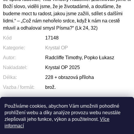
Boží slovo, viděli jsme, že je životadárné, a doufáme, že
budeme moct tu radost, jakou jsme zažili, sdílet s dalšími
lidmi.“ – „Což nám nehořelo srdce, když k nám na cestě
mluvil a odhaloval smysl Písma?“ (Lk 24, 32)
Kód
17148
Kategorie
:
Krystal OP
Autor
:
Radcliffe Timothy, Popko Łukasz
Nakladatel
:
Krystal OP 2025
Délka
:
228 + obrazová příloha
Vazba / formát
:
brož.
Používáme cookies, abychom Vám umožnili pohodlné
prohlížení webu a díky analýze provozu webu neustále
ZEPTAT SE
SDÍLET
zlepšovali jeho funkce, výkon a použitelnost.
Více
informací