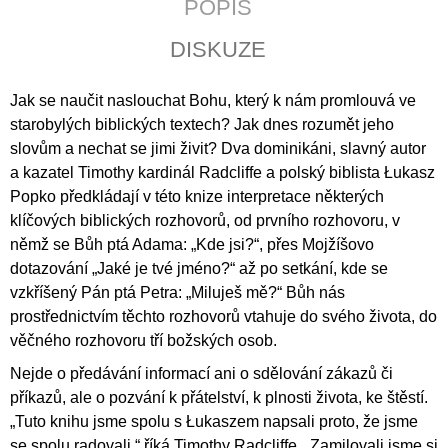
POPIS
J
E
DISKUZE
M
E
Jak se naučit naslouchat Bohu, který k nám promlouvá ve
WRITTEN
starobylých biblických textech? Jak dnes rozumět jeho
CULTURE
slovům a nechat se jimi živit? Dva dominikáni, slavný autor
OF
THE
a kazatel Timothy kardinál Radcliffe a polský biblista Łukasz
PREMONSTRATENSIANS
Popko předkládají v této knize interpretace některých
IN
klíčových biblických rozhovorů, od prvního rozhovoru, v
LATE
MEDIEVAL
němž se Bůh ptá Adama: „Kde jsi?“, přes Mojžíšovo
BOHEMIA
dotazování „Jaké je tvé jméno?“ až po setkání, kde se
(1300–
1420)
vzkříšený Pán ptá Petra: „Miluješ mě?“ Bůh nás
365
prostřednictvím těchto rozhovorů vtahuje do svého života, do
Kč
věčného rozhovoru tří božských osob.
Nejde o předávání informací ani o sdělování zákazů či
příkazů, ale o pozvání k přátelství, k plnosti života, ke štěstí.
„Tuto knihu jsme spolu s Łukaszem napsali proto, že jsme
se spolu radovali,“ říká Timothy Radcliffe. „Zamilovali jsme si