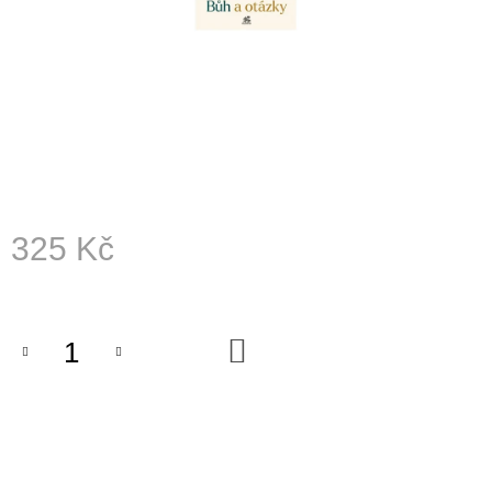
A
J
Í
T
?
325 Kč
HLEDAT
Měrná
cena:
D
DO
KOŠÍKU
O
P
O
R
U
Č
U