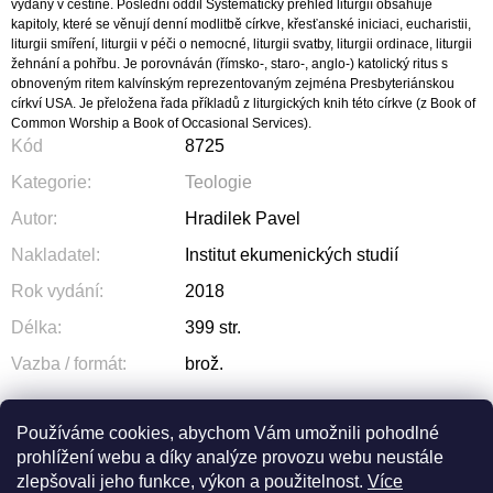
vydány v češtině. Poslední oddíl Systematický přehled liturgií obsahuje
kapitoly, které se věnují denní modlitbě církve, křesťanské iniciaci, eucharistii,
liturgii smíření, liturgii v péči o nemocné, liturgii svatby, liturgii ordinace, liturgii
žehnání a pohřbu. Je porovnáván (římsko-, staro-, anglo-) katolický ritus s
obnoveným ritem kalvínským reprezentovaným zejména Presbyteriánskou
církví USA. Je přeložena řada příkladů z liturgických knih této církve (z Book of
Common Worship a Book of Occasional Services).
Kód
8725
Kategorie
:
Teologie
Autor
:
Hradilek Pavel
Nakladatel
:
Institut ekumenických studií
Rok vydání
:
2018
Délka
:
399 str.
Vazba / formát
:
brož.
Používáme cookies, abychom Vám umožnili pohodlné
prohlížení webu a díky analýze provozu webu neustále
ZEPTAT SE
SDÍLET
zlepšovali jeho funkce, výkon a použitelnost.
Více