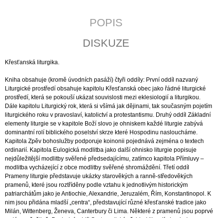
J
E
POPIS
M
E
DISKUZE
POZEMSKÝ
Křesťanská liturgika.
PRACH
A
Kniha obsahuje (kromě úvodních pasáží) čtyři oddíly: První oddíl nazvaný
BOŽÍ
Liturgické prostředí obsahuje kapitolu Křesťanská obec jako řádné liturgické
DECH
prostředí, která se pokouší ukázat souvislosti mezi eklesiologií a liturgikou.
398
Dále kapitolu Liturgický rok, která si všímá jak dějinami, tak současným pojetím
Kč
liturgického roku v pravoslaví, katolictví a protestantismu. Druhý oddíl Základní
elementy liturgie se v kapitole Boží slovo je ohniskem každé liturgie zabývá
dominantní rolí biblického poselství skrze které Hospodinu nasloucháme.
Kapitola Zpěv bohoslužby podporuje koinonii pojednává zejména o textech
ordinarií. Kapitola Eulogická modlitba jako další ohnisko liturgie popisuje
nejdůležitější modlitby svěřené předsedajícímu, zatímco kapitola Přímluvy –
modlitba vycházející z obce modlitby svěřené shromáždění. Třetí oddíl
Prameny liturgie představuje ukázky starověkých a ranně-středověkých
pramenů, které jsou roztříděny podle vztahu k jednotlivým historickým
patriarchátům jako je Antiochie, Alexandrie, Jeruzalém, Řím, Konstantinopol. K
nim jsou přidána mladší „centra“, představující různé křesťanské tradice jako
Milán, Wittenberg, Ženeva, Canterbury či Lima. Některé z pramenů jsou poprvé