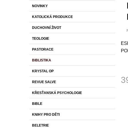
S
K
Přeskočit
1 430 Kč
NOVINKY
T
A
kategorie
T
R
KATOLICKÁ PRODUKCE
E
A
G
DUCHOVNÍ ŽIVOT
O
N
R
N
TEOLOGIE
I
p
ES
Í
E
j
PASTORACE
PO
0
P
z
A
BIBLISTIKA
N
h
KRYSTAL OP
E
3
L
REVUE SALVE
Měr
KŘESŤANSKÁ PSYCHOLOGIE
cena
BIBLE
KNIHY PRO DĚTI
BELETRIE