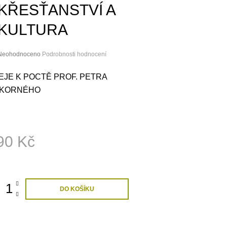
SPOLEČENSKÉ
KŘESŤANSTVÍ A
200 Kč
290 Kč
KULTURA
Průměrné
Neohodnoceno
Podrobnosti hodnocení
hodnocení
roduktu
EJE K POCTĚ PROF. PETRA
e
KORNÉHO
,0
5
vězdiček.
90 Kč
ná
:
DO KOŠÍKU