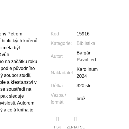
dený Petrem
Kód
15916
biblických kořenů
Kategorie
:
Biblistika
m měla být
Bargár
Kvůli
Autor
:
Pavol, ed.
o na začátku roku
 podle původního
Karolinum
Nakladatel
:
ý soubor studií,
2024
ble a křesťanství v
Délka
:
320 str.
t se soustředí na
Vazba /
 pak sleduje
brož.
formát
:
ouvislosti. Autorem
ý a celá kniha je
TISK
ZEPTAT SE