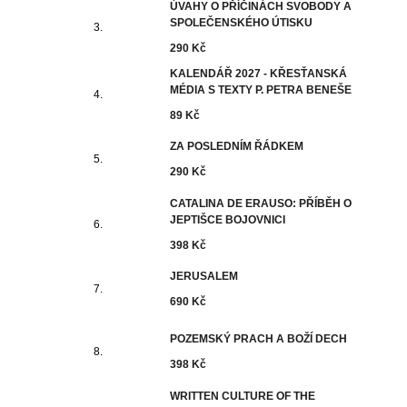
ÚVAHY O PŘÍČINÁCH SVOBODY A
SPOLEČENSKÉHO ÚTISKU
290 Kč
KALENDÁŘ 2027 - KŘESŤANSKÁ
MÉDIA S TEXTY P. PETRA BENEŠE
89 Kč
ZA POSLEDNÍM ŘÁDKEM
290 Kč
CATALINA DE ERAUSO: PŘÍBĚH O
JEPTIŠCE BOJOVNICI
398 Kč
JERUSALEM
690 Kč
POZEMSKÝ PRACH A BOŽÍ DECH
398 Kč
WRITTEN CULTURE OF THE