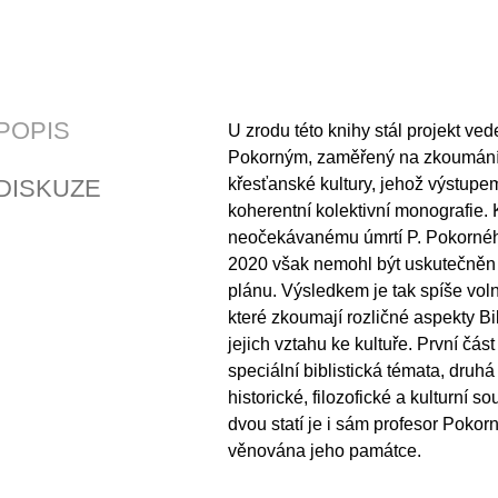
POPIS
U zrodu této knihy stál projekt ve
Pokorným, zaměřený na zkoumání 
DISKUZE
křesťanské kultury, jehož výstupe
koherentní kolektivní monografie. 
neočekávanému úmrtí P. Pokornéh
2020 však nemohl být uskutečněn
plánu. Výsledkem je tak spíše voln
které zkoumají rozličné aspekty Bi
jejich vztahu ke kultuře. První čás
speciální biblistická témata, druhá
historické, filozofické a kulturní s
dvou statí je i sám profesor Pokorn
věnována jeho památce.