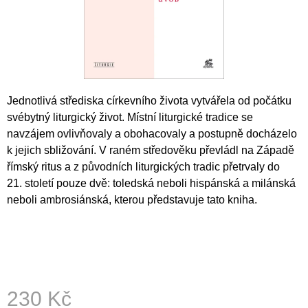
A
J
Í
T
?
Jednotlivá střediska církevního života vytvářela od počátku
svébytný liturgický život. Místní liturgické tradice se
navzájem ovlivňovaly a obohacovaly a postupně docházelo
k jejich sbližování. V raném středověku převládl na Západě
HLEDAT
římský ritus a z původních liturgických tradic přetrvaly do
21. století pouze dvě: toledská neboli hispánská a milánská
neboli ambrosiánská, kterou představuje tato kniha.
D
O
P
O
R
U
Č
230 Kč
U