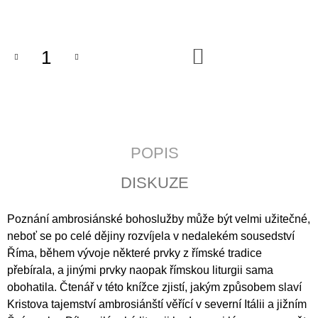
J
Měrná
cena:
E
M
E
DO
KOŠÍKU
POZEMSKÝ
PRACH
A
BOŽÍ
DECH
POPIS
398
Kč
DISKUZE
Poznání ambrosiánské bohoslužby může být velmi užitečné,
neboť se po celé dějiny rozvíjela v nedalekém sousedství
Říma, během vývoje některé prvky z římské tradice
přebírala, a jinými prvky naopak římskou liturgii sama
obohatila. Čtenář v této knížce zjistí, jakým způsobem slaví
Kristova tajemství ambrosiánští věřící v severní Itálii a jižním