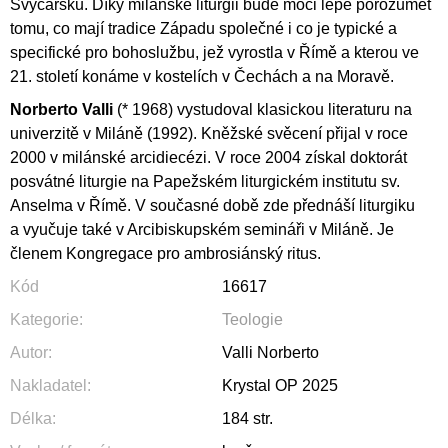
Švýcarsku. Díky milánské liturgii bude moci lépe porozumět
tomu, co mají tradice Západu společné i co je typické a
specifické pro bohoslužbu, jež vyrostla v Římě a kterou ve
21. století konáme v kostelích v Čechách a na Moravě.
Norberto Valli
(* 1968) vystudoval klasickou literaturu na
univerzitě v Miláně (1992). Kněžské svěcení přijal v roce
2000 v milánské arcidiecézi. V roce 2004 získal doktorát
posvátné liturgie na Papežském liturgickém institutu sv.
Anselma v Římě. V současné době zde přednáší liturgiku
a vyučuje také v Arcibiskupském semináři v Miláně. Je
členem Kongregace pro ambrosiánský ritus.
Kód
16617
Kategorie
:
Teologie
Autor
:
Valli Norberto
Nakladatel
:
Krystal OP 2025
Délka
:
184 str.