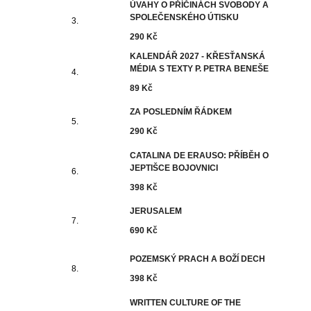
ÚVAHY O PŘÍČINÁCH SVOBODY A
SPOLEČENSKÉHO ÚTISKU
290 Kč
KALENDÁŘ 2027 - KŘESŤANSKÁ
MÉDIA S TEXTY P. PETRA BENEŠE
89 Kč
ZA POSLEDNÍM ŘÁDKEM
290 Kč
CATALINA DE ERAUSO: PŘÍBĚH O
JEPTIŠCE BOJOVNICI
398 Kč
JERUSALEM
690 Kč
POZEMSKÝ PRACH A BOŽÍ DECH
398 Kč
WRITTEN CULTURE OF THE