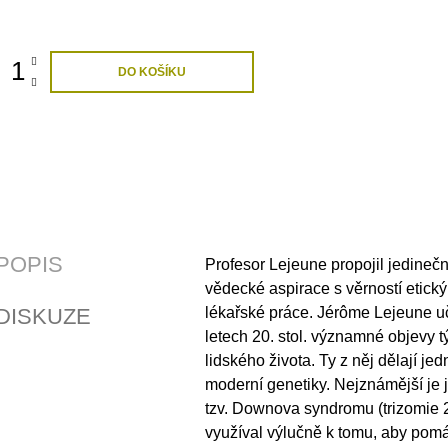
ná
:
DO KOŠÍKU
POPIS
Profesor Lejeune propojil jedine
vědecké aspirace s věrností etic
DISKUZE
lékařské práce. Jérôme Lejeune uč
letech 20. stol. významné objevy t
lidského života. Ty z něj dělají je
moderní genetiky. Nejznámější je j
tzv. Downova syndromu (trizomie 2
využíval výlučně k tomu, aby pomáh