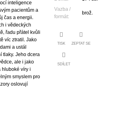
mocí inteligence
Vazba /
e svým pacientům a
brož.
formát
:
j čas a energii.
ých i vědeckých
, řadu přátel kvůli
 víc ztratil. Jako
TISK
ZEPTAT SE
dami a ustál
í tlaky. Jeho dcera
ědce, ale i jako
SDÍLET
hluboké víry i
elným smyslem pro
zory oslovují