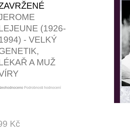
SPOLEČENSKÉ
ZAVRŽENÉ
200 Kč
290 Kč
JEROME
LEJEUNE (1926-
1994) - VELKÝ
GENETIK,
LÉKAŘ A MUŽ
VÍRY
Průměrné
Neohodnoceno
Podrobnosti hodnocení
hodnocení
roduktu
e
,0
5
99 Kč
vězdiček.