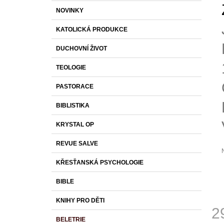
S
K
Přeskočit
1 430 Kč
NOVINKY
T
A
kategorie
T
R
KATOLICKÁ PRODUKCE
E
A
G
DUCHOVNÍ ŽIVOT
O
N
R
N
TEOLOGIE
I
Í
E
PASTORACE
P
A
BIBLISTIKA
N
KRYSTAL OP
E
L
REVUE SALVE
KŘESŤANSKÁ PSYCHOLOGIE
p
j
BIBLE
0
z
KNIHY PRO DĚTI
2
h
BELETRIE