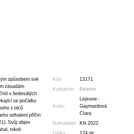
čným způsobem své
Kód
13171
kým zásadám
Kategorie
:
Beletrie
inil v šedesátých
Lejeune -
ýkající se počátku
Autor
:
Gaymardová
dnoho z otců
Clara
eho odhalení příčin
1). Svůj objev
Nakladatel
:
KN 2022
al, nikoli
Délka
:
174 str.