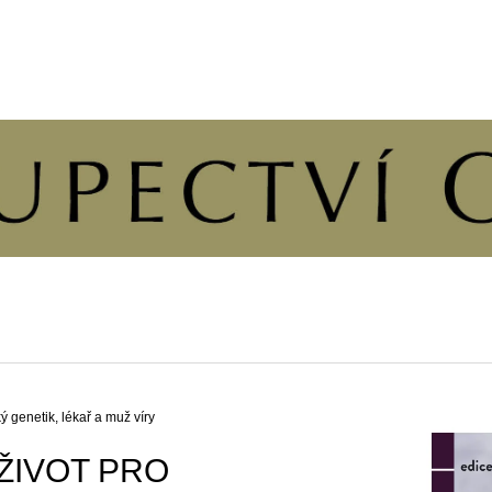
CO POTŘEBUJETE NAJÍT?
HLEDAT
DOPORUČUJEME
 genetik, lékař a muž víry
ŽIVOT PRO
ČLOVĚK A DUŠE
ÚVAHY O PŘÍČ