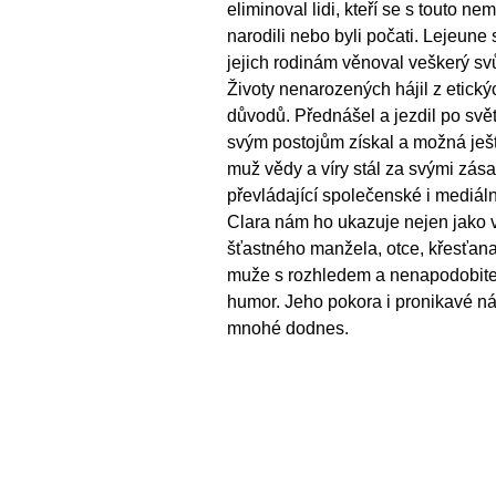
eliminoval lidi, kteří se s touto ne
narodili nebo byli počati. Lejeun
jejich rodinám věnoval veškerý svů
Životy nenarozených hájil z etick
důvodů. Přednášel a jezdil po světě
svým postojům získal a možná ještě
muž vědy a víry stál za svými zása
převládající společenské i mediáln
Clara nám ho ukazuje nejen jako v
šťastného manžela, otce, křesťana 
muže s rozhledem a nenapodobit
humor. Jeho pokora i pronikavé ná
mnohé dodnes.