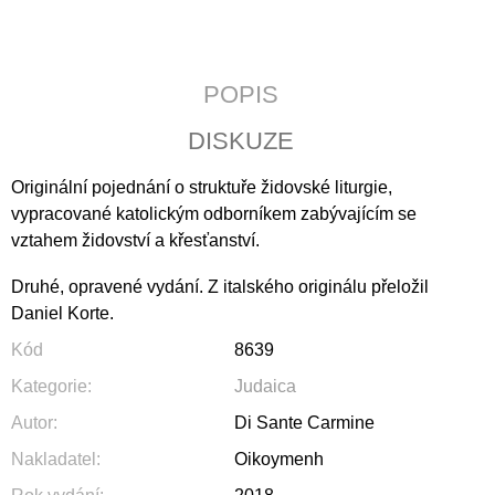
J
E
M
E
POPIS
ČLOVĚK
DISKUZE
A
DUŠE
Originální pojednání o struktuře židovské liturgie,
200
vypracované katolickým odborníkem zabývajícím se
Kč
vztahem židovství a křesťanství.
Druhé, opravené vydání. Z italského originálu přeložil
Daniel Korte.
Kód
8639
Kategorie
:
Judaica
Autor
:
Di Sante Carmine
Nakladatel
:
Oikoymenh