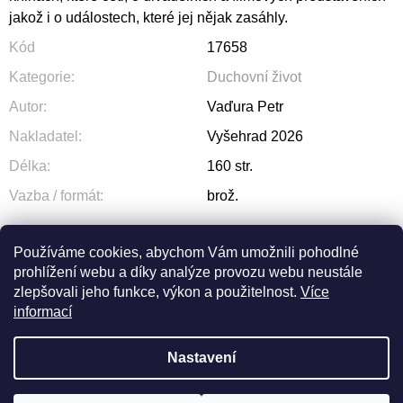
jakož i o událostech, které jej nějak zasáhly.
Kód
17658
Kategorie
:
Duchovní život
Autor
:
Vaďura Petr
Nakladatel
:
Vyšehrad 2026
Délka
:
160 str.
Vazba / formát
:
brož.
Používáme cookies, abychom Vám umožnili pohodlné
prohlížení webu a díky analýze provozu webu neustále
ZEPTAT SE
SDÍLET
zlepšovali jeho funkce, výkon a použitelnost.
Více
informací
Nastavení