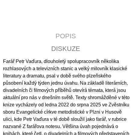
J
E
M
E
POPIS
ÚVAHY
O
PŘÍČINÁCH
DISKUZE
SVOBODY
A
Farář Petr Vaďura, dlouholetý spolupracovník několika
SPOLEČENSKÉHO
ÚTISKU
rozhlasových a televizních stanic a velký milovník klasické
290
literatury a dramatu, psal v době svého plzeňského
Kč
působení každý týden jednu úvahu. Na základě literárních,
divadelních či filmových příběhů otevírá témata, která jsou
aktuální pro nás v dnešním světě. Texty shromážděné v této
knize vycházely od ledna 2022 do srpna 2025 ve Zvěstníku
sboru Evangelické církve metodistické v Plzni v Husově
ulici, kde Petr Vaďura v té době sloužil jako farář, v rubrice
nazvané Z farářova notesu. Většina úvah pojednává o
knihách, které četl, o divadelních a filmových představeních