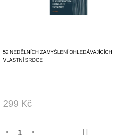
A
J
Í
T
?
52 NEDĚLNÍCH ZAMYŠLENÍ OHLEDÁVAJÍCÍCH
VLASTNÍ SRDCE
HLEDAT
D
299 Kč
O
P
Měrná
O
cena:
R
U
Č
DO
KOŠÍKU
U