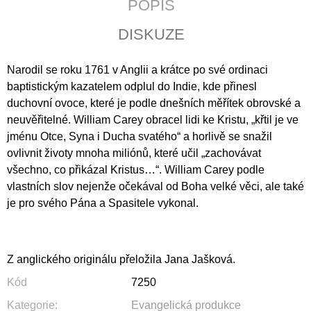
POPIS
J
E
DISKUZE
M
E
Narodil se roku 1761 v Anglii a krátce po své ordinaci
ÚVAHY
baptistickým kazatelem odplul do Indie, kde přinesl
O
duchovní ovoce, které je podle dnešních měřítek obrovské a
PŘÍČINÁCH
SVOBODY
neuvěřitelné. William Carey obracel lidi ke Kristu, „křtil je ve
A
jménu Otce, Syna i Ducha svatého“ a horlivě se snažil
SPOLEČENSKÉHO
ovlivnit životy mnoha miliónů, které učil „zachov
ávat
ÚTISKU
všechno, co přikázal Kristus…“. William Carey podle
290
Kč
vlastních slov nejenže očekával od Boha velké věci, ale také
je pro svého Pána a Spasitele vykonal.
Z anglického originálu přeložila Jana Jašková.
Kód
7250
Kategorie
:
Evangelická produkce