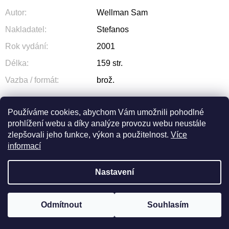
Autor
:
Wellman Sam
Nakladatel
:
Stefanos
Rok vydání
:
2001
Délka
:
159 str.
Vazba / formát
:
brož.
Používáme cookies, abychom Vám umožnili pohodlné
prohlížení webu a díky analýze provozu webu neustále
ZEPTAT SE
SDÍLET
zlepšovali jeho funkce, výkon a použitelnost.
Více
informací
Nastavení
Z
Odmítnout
Souhlasím
Vytvořil Shoptet
© 2026 OLIVA. Všechna práva vyhrazena.
Á