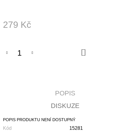
J
E
M
E
279 Kč
Měrná
JERUZALÉMSKÁ
cena:
BIBLE
1
DO
430
KOŠÍKU
Kč
POPIS
DISKUZE
POPIS PRODUKTU NENÍ DOSTUPNÝ
Kód
15281