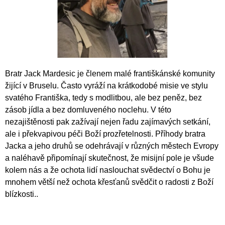
A
J
Í
T
?
Bratr Jack Mardesic je členem malé františkánské komunity
žijící v Bruselu. Často vyráží na krátkodobé misie ve stylu
svatého Františka, tedy s modlitbou, ale bez peněz, bez
zásob jídla a bez domluveného noclehu. V této
HLEDAT
nezajištěnosti pak zažívají nejen řadu zajímavých setkání,
ale i překvapivou péči Boží prozřetelnosti. Příhody bratra
Jacka a jeho druhů se odehrávají v různých městech Evropy
D
a naléhavě připomínají skutečnost, že misijní pole je všude
O
kolem nás a že ochota lidí naslouchat svědectví o Bohu je
P
mnohem větší než ochota křesťanů svědčit o radosti z Boží
O
blízkosti..
R
U
Č
U