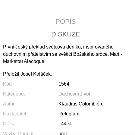
J
E
M
POPIS
E
DISKUZE
KALENDÁŘ
2027
-
První český překlad světcova deníku, inspirovaného
KŘESŤANSKÁ
duchovním přátelstvím se světicí Božského srdce, Marií-
MÉDIA
Markétou Alacoque.
S
TEXTY
P.
Přeložil Josef Koláček.
PETRA
BENEŠE
Kód
1564
89
Kategorie
:
Duchovní život
Kč
Autor
:
Klaudius Colombiére
Nakladatel
:
Refugium
Délka
:
144 str.
Vazba / formát
:
brož.