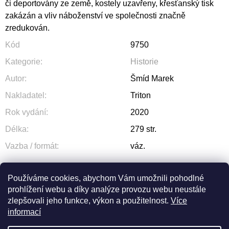
či deportovány ze země, kostely uzavřeny, křesťanský tisk
zakázán a vliv náboženství ve společnosti značně
zredukován.
Kód
9750
Kategorie
:
Historie
Autor
:
Šmíd Marek
Nakladatel
:
Triton
Rok vydání
:
2020
Délka
:
279 str.
Vazba / formát
:
váz.
Používáme cookies, abychom Vám umožnili pohodlné
prohlížení webu a díky analýze provozu webu neustále
ZEPTAT SE
SDÍLET
zlepšovali jeho funkce, výkon a použitelnost.
Více
informací