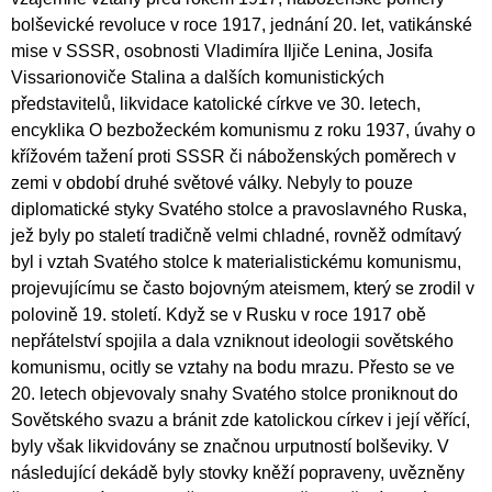
bolševické revoluce v roce 1917, jednání 20. let, vatikánské
mise v SSSR, osobnosti Vladimíra Iljiče Lenina, Josifa
Vissarionoviče Stalina a dalších komunistických
představitelů, likvidace katolické církve ve 30. letech,
encyklika O bezbožeckém komunismu z roku 1937, úvahy o
křížovém tažení proti SSSR či náboženských poměrech v
zemi v období druhé světové války. Nebyly to pouze
diplomatické styky Svatého stolce a pravoslavného Ruska,
jež byly po staletí tradičně velmi chladné, rovněž odmítavý
byl i vztah Svatého stolce k materialistickému komunismu,
projevujícímu se často bojovným ateismem, který se zrodil v
polovině 19. století. Když se v Rusku v roce 1917 obě
nepřátelství spojila a dala vzniknout ideologii sovětského
komunismu, ocitly se vztahy na bodu mrazu. Přesto se ve
20. letech objevovaly snahy Svatého stolce proniknout do
Sovětského svazu a bránit zde katolickou církev i její věřící,
byly však likvidovány se značnou urputností bolševiky. V
následující dekádě byly stovky kněží popraveny, uvězněny