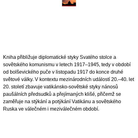
A
J
Í
T
?
Kniha přibližuje diplomatické styky Svatého stolce a
sovětského komunismu v letech 1917–1945, tedy v období
HLEDAT
od bolševického puče v listopadu 1917 do konce druhé
světové války. V kontextu mezinárodních událostí 20.–40. let
20. století zbavuje vatikánsko-sovětské styky nánosů
paušálních předsudků a přejímaných klišé, přičemž se
D
zaměřuje na stýkání a potýkání Vatikánu a sovětského
O
P
Ruska ve válečném i meziválečném období.
O
R
U
Č
U