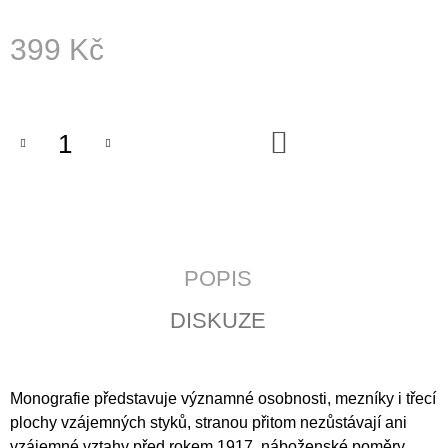
J
E
399 Kč
M
E
Měrná
cena:
POZEMSKÝ
PRACH
DO
KOŠÍKU
A
BOŽÍ
DECH
398
Kč
POPIS
DISKUZE
Monografie představuje významné osobnosti, mezníky i třecí
plochy vzájemných styků, stranou přitom nezůstávají ani
vzájemné vztahy před rokem 1917, náboženské poměry