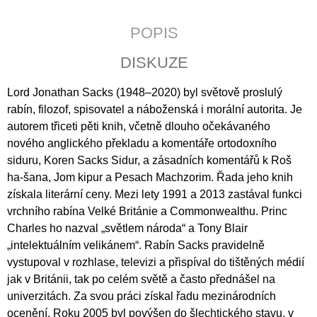
J
E
POPIS
M
E
DISKUZE
JERUZALÉMSKÁ
Lord Jonathan Sacks (1948–2020) byl světově proslulý
BIBLE
rabín, filozof, spisovatel a náboženská i morální autorita. Je
1
autorem třiceti pěti knih, včetně dlouho očekávaného
430
Kč
nového anglického překladu a komentáře ortodoxního
siduru, Koren Sacks Sidur, a zásadních komentářů k Roš
ha-šana, Jom kipur a Pesach Machzorim. Řada jeho knih
získala literární ceny. Mezi lety 1991 a 2013 zastával funkci
vrchního rabína Velké Británie a Commonwealthu. Princ
Charles ho nazval „světlem národa“ a Tony Blair
„intelektuálním velikánem“. Rabín Sacks pravidelně
vystupoval v rozhlase, televizi a přispíval do tištěných médií
jak v Británii, tak po celém světě a často přednášel na
univerzitách. Za svou práci získal řadu mezinárodních
ocenění. Roku 2005 byl povýšen do šlechtického stavu, v