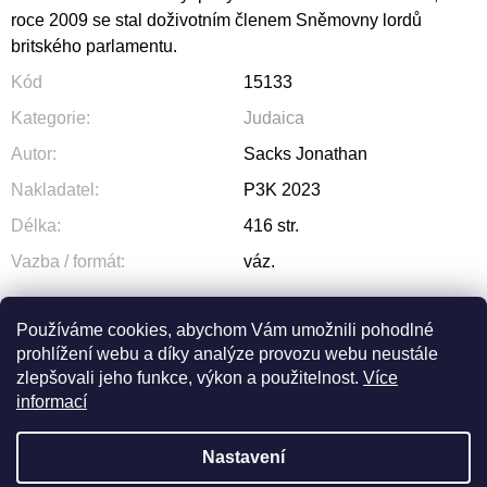
roce 2009 se stal doživotním členem Sněmovny lordů
britského parlamentu.
Kód
15133
Kategorie
:
Judaica
Autor
:
Sacks Jonathan
Nakladatel
:
P3K 2023
Délka
:
416 str.
Vazba / formát
:
váz.
Používáme cookies, abychom Vám umožnili pohodlné
prohlížení webu a díky analýze provozu webu neustále
ZEPTAT SE
SDÍLET
zlepšovali jeho funkce, výkon a použitelnost.
Více
informací
Nastavení